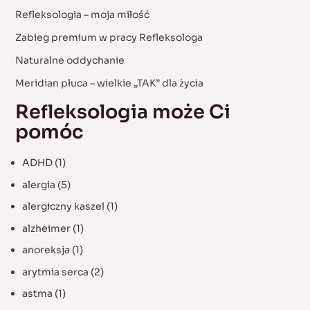
h
Refleksologia – moja miłość
f
Zabieg premium w pracy Refleksologa
o
Naturalne oddychanie
r
:
Meridian płuca – wielkie „TAK” dla życia
Refleksologia może Ci
pomóc
ADHD
(1)
alergia
(5)
alergiczny kaszel
(1)
alzheimer
(1)
anoreksja
(1)
arytmia serca
(2)
astma
(1)