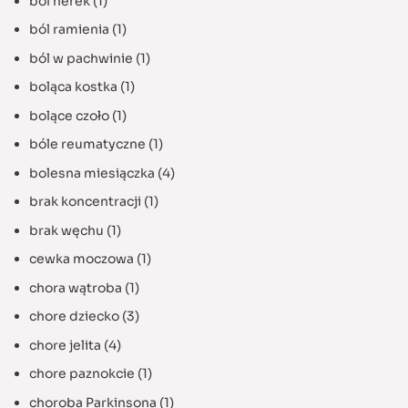
ból nerek
(1)
ból ramienia
(1)
ból w pachwinie
(1)
boląca kostka
(1)
bolące czoło
(1)
bóle reumatyczne
(1)
bolesna miesiączka
(4)
brak koncentracji
(1)
brak węchu
(1)
cewka moczowa
(1)
chora wątroba
(1)
chore dziecko
(3)
chore jelita
(4)
chore paznokcie
(1)
choroba Parkinsona
(1)