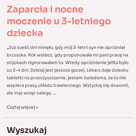
Zaparcia i nocne
moczenie u 3-letniego
dziecka
„Już sześć dni minęło, gdy mój 3-letni syn nie opróżniał
brzuszka. Rok wstecz, gdy proponowała mi pani pracę na
stópkach zignorowałam to. Wtedy opróżnienie jelita było
co 3-4 dni. Dzisiaj jest jeszcze gorzej. Lekarz daje dziecku
tabletki na przeczyszczenie, jestem świadoma, że to nie
wspiera pracy układu trawiennego. Wstydzę się dzwonić,
ale mąż wciąż nalega, …
Zaparcia
Czytaj więcej »
i
nocne
Wyszukaj
moczenie