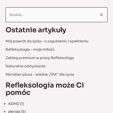
u
3-
S
letniego
e
dziecka
a
Ostatnie artykuły
r
c
Mój powrót do życia – o zagubieniu i spełnieniu
h
Refleksologia – moja miłość
f
Zabieg premium w pracy Refleksologa
o
Naturalne oddychanie
r
:
Meridian płuca – wielkie „TAK” dla życia
Refleksologia może Ci
pomóc
ADHD
(1)
alergia
(5)