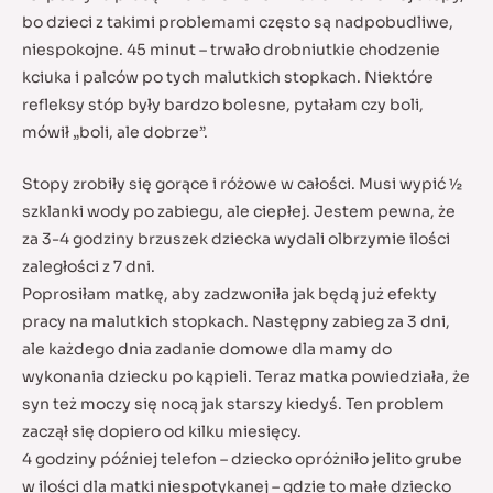
bo dzieci z takimi problemami często są nadpobudliwe,
niespokojne. 45 minut – trwało drobniutkie chodzenie
kciuka i palców po tych malutkich stopkach. Niektóre
refleksy stóp były bardzo bolesne, pytałam czy boli,
mówił „boli, ale dobrze”.
Stopy zrobiły się gorące i różowe w całości. Musi wypić ½
szklanki wody po zabiegu, ale ciepłej. Jestem pewna, że
za 3-4 godziny brzuszek dziecka wydali olbrzymie ilości
zaległości z 7 dni.
Poprosiłam matkę, aby zadzwoniła jak będą już efekty
pracy na malutkich stopkach. Następny zabieg za 3 dni,
ale każdego dnia zadanie domowe dla mamy do
wykonania dziecku po kąpieli. Teraz matka powiedziała, że
syn też moczy się nocą jak starszy kiedyś. Ten problem
zaczął się dopiero od kilku miesięcy.
4 godziny później telefon – dziecko opróżniło jelito grube
w ilości dla matki niespotykanej – gdzie to małe dziecko