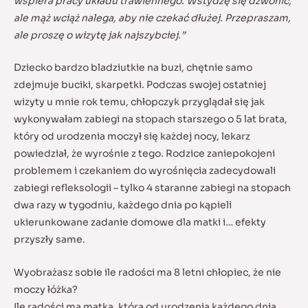
wspiera pracy układu trawiennego. Wstydzę się dzwonić,
ale mąż wciąż nalega, aby nie czekać dłużej. Przepraszam,
ale proszę o wizytę jak najszybciej.”
Dziecko bardzo bladziutkie na buzi, chętnie samo
zdejmuje buciki, skarpetki.
Podczas swojej ostatniej
wizyty u mnie rok temu, chłopczyk przyglądał się jak
wykonywałam zabiegi na stopach starszego o 5 lat brata,
który od urodzenia moczył się każdej nocy, lekarz
powiedział, że wyrośnie z tego. Rodzice zaniepokojeni
problemem i czekaniem do wyrośnięcia zadecydowali
zabiegi refleksologii – tylko 4 staranne zabiegi na stopach
dwa razy w tygodniu, każdego dnia po kąpieli
ukierunkowane zadanie domowe dla matki i… efekty
przyszły same.
Wyobrażasz sobie ile radości ma 8 letni chłopiec, że nie
moczy łóżka?
Ile radości ma matka, która od urodzenia każdego dnia