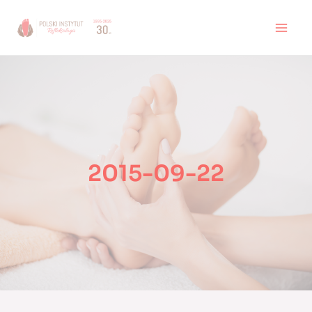
Skip
to
MAI
content
MEN
2015-09-22