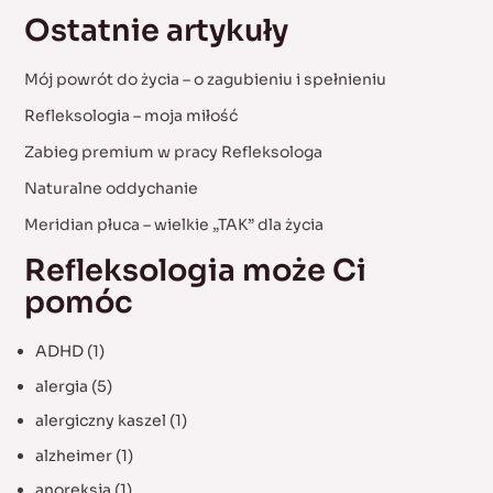
a
Ostatnie artykuły
r
c
Mój powrót do życia – o zagubieniu i spełnieniu
h
Refleksologia – moja miłość
f
Zabieg premium w pracy Refleksologa
o
Naturalne oddychanie
r
:
Meridian płuca – wielkie „TAK” dla życia
Refleksologia może Ci
pomóc
ADHD
(1)
alergia
(5)
alergiczny kaszel
(1)
alzheimer
(1)
anoreksja
(1)