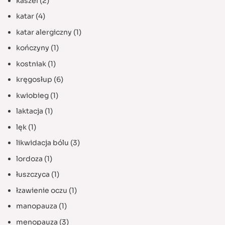
kaszel
(2)
katar
(4)
katar alergiczny
(1)
kończyny
(1)
kostniak
(1)
kręgosłup
(6)
kwiobieg
(1)
laktacja
(1)
lęk
(1)
likwidacja bólu
(3)
lordoza
(1)
łuszczyca
(1)
łzawienie oczu
(1)
manopauza
(1)
menopauza
(3)