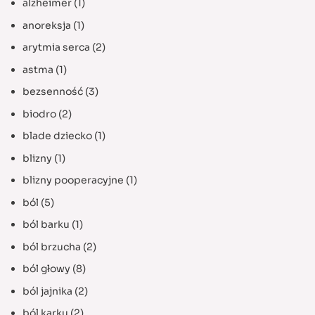
alzheimer
(1)
anoreksja
(1)
arytmia serca
(2)
astma
(1)
bezsenność
(3)
biodro
(2)
blade dziecko
(1)
blizny
(1)
blizny pooperacyjne
(1)
ból
(5)
ból barku
(1)
ból brzucha
(2)
ból głowy
(8)
ból jajnika
(2)
ból karku
(2)