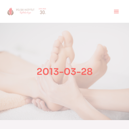
Skip
to
MAI
content
MEN
2013-03-28