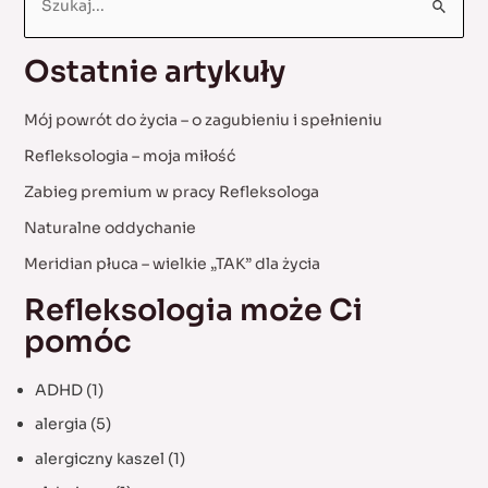
e
a
Ostatnie artykuły
r
c
Mój powrót do życia – o zagubieniu i spełnieniu
h
Refleksologia – moja miłość
f
Zabieg premium w pracy Refleksologa
o
Naturalne oddychanie
r
:
Meridian płuca – wielkie „TAK” dla życia
Refleksologia może Ci
pomóc
ADHD
(1)
alergia
(5)
alergiczny kaszel
(1)