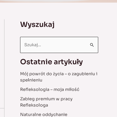
Wyszukaj
S
e
a
Ostatnie artykuły
r
Mój powrót do życia – o zagubieniu i
c
spełnieniu
h
Refleksologia – moja miłość
f
Zabieg premium w pracy
o
Refleksologa
r
Naturalne oddychanie
: