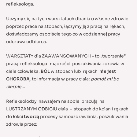
refleksologa.
Uczymy się na tych warsztatach dbania o własne zdrowie
poprzez prace na stopach, łączymy ją z pracą na rękach,
doświadczamy osobiście tego co w codziennej pracy
odczuwa odbiorca.
WARSZTATY dla ZAAWANSOWANYCH – to „tworzenie”
pracą refleksologa mądrości poszukiwania zdrowia w
ciele człowieka.
BÓL
w stopach lub rękach
nie jest
CHOROBĄ
, to Informacja w pracy ciała:
pomóż mi bo
cierpię…
Refleksolodzy nawzajem na sobie pracują na
LUSTRZANYM ODBICIU ciała – stopach do kolan i rękach
do łokci
tworzą
procesy samouzdrawiania, poszukiwania
zdrowia przez: