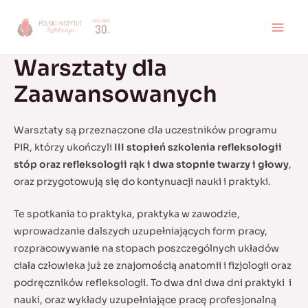
Skip
to
MAI
content
Warsztaty dla
MEN
Zaawansowanych
Warsztaty są przeznaczone dla uczestników programu
PIR, którzy ukończyli
III stopień szkolenia refleksologii
stóp oraz refleksologii rąk i dwa stopnie twarzy i głowy
,
oraz przygotowują się do kontynuacji nauki i praktyki.
Te spotkania to praktyka, praktyka w zawodzie,
wprowadzanie dalszych uzupełniających form pracy,
rozpracowywanie na stopach poszczególnych układów
ciała człowieka już ze znajomością anatomii i fizjologii oraz
podręczników refleksologii. To dwa dni dwa dni praktyki i
nauki, oraz wykłady uzupełniające pracę profesjonalną