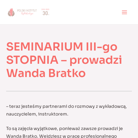
Skip
to
MAI
content
MEN
SEMINARIUM III-go
STOPNIA – prowadzi
Wanda Bratko
– teraz jesteśmy partnerami do rozmowy z wykładowcą,
nauczycielem, instruktorem.
To są zajęcia wyjątkowe, ponieważ zawsze prowadzi je
Wanda Bratko. Wejdziesz w pracę profesjonalnego