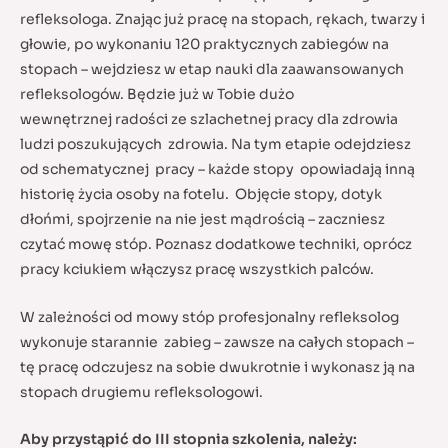
refleksologa. Znając już pracę na stopach, rękach, twarzy i
głowie, po wykonaniu 120 praktycznych zabiegów na
stopach – wejdziesz w etap nauki dla zaawansowanych
refleksologów. Będzie już w Tobie dużo
wewnętrznej radości ze szlachetnej pracy dla zdrowia
ludzi poszukujących zdrowia. Na tym etapie odejdziesz
od schematycznej pracy – każde stopy opowiadają inną
historię życia osoby na fotelu. Objęcie stopy, dotyk
dłońmi, spojrzenie na nie jest mądrością – zaczniesz
czytać mowę stóp. Poznasz dodatkowe techniki, oprócz
pracy kciukiem włączysz pracę wszystkich palców.
W zależności od mowy stóp profesjonalny refleksolog
wykonuje starannie zabieg – zawsze na całych stopach –
tę pracę odczujesz na sobie dwukrotnie i wykonasz ją na
stopach drugiemu refleksologowi.
Aby przystąpić do III stopnia szkolenia, należy: