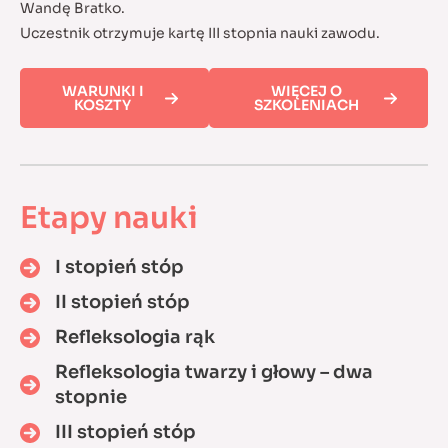
Wandę Bratko.
Uczestnik otrzymuje kartę III stopnia nauki zawodu.
WARUNKI I
WIĘCEJ O
KOSZTY
SZKOLENIACH
Etapy nauki
I stopień stóp
II stopień stóp
Refleksologia rąk
Refleksologia twarzy i głowy – dwa
stopnie
III stopień stóp