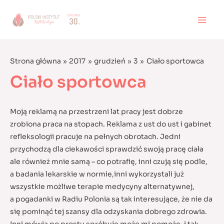
Skip
to
MAI
content
MEN
Strona główna
2017
grudzień
3
Ciało sportowca
Ciało sportowca
Moją reklamą na przestrzeni lat pracy jest dobrze
zrobiona praca na stopach. Reklama z ust do ust i gabinet
refleksologii pracuje na pełnych obrotach. Jedni
przychodzą dla ciekawości sprawdzić swoją pracę ciała
ale również mnie samą – co potrafię, inni czują się podle,
a badania lekarskie w normie,
inni wykorzystali już
wszystkie możliwe terapie medycyny alternatywnej,
a pogadanki w Radiu Polonia są tak interesujące, że nie da
się pominąć tej szansy dla odzyskania dobrego zdrowia.