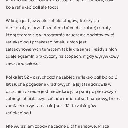
Inni mówią po prostu spróbuję może mi pomoże, i tak
koła refleksologii się toczą.
W kraju jest już wielu refleksologów, którzy są
doskonałym przedłużeniem łańcucha dobrej roboty,
którą staram się w programie nauczania podstawowej
refleksologii przekazać. Wielu z nich jest
zafascynowanych tematem tak jak ja sama. Każdy z nich
zdaje egzamin praktyczny na stopach, nigdy wyrywkowy,
zawsze w całości.
Polka lat 52
– przychodzi na zabieg refleksologii bo od 6
lat słucha pogadanek radiowych, a jej stan zdrowia w
ostatnim okresie jest nieciekawy. Ta pani po pierwszym
zabiegu chciała uzyskać ode mnie rabat finansowy, bo ma
zamiar skorzystać z całej serii 12-tu zabiegów
refleksologii.
Nie wyraziłam zgody na żadne ulgi finansowe. Praca