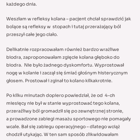
każdego dnia.
Weszłam w refleksy kolana – pacjent chciał sprawdzić jak
bolące są refleksy w stopach i tutaj przerażający ból
przeszył całe jego ciało.
Delikatnie rozpracowałam również bardzo wrażliwe
biodra, zaproponowałam zgięcie kolana głęboko do
biodra. Nie było żadnego dyskomfortu. Wyprostował
nogę w kolanie i zaczął się śmiać głośnym histerycznym
głosem. Prostował i zginał to kolano kilkakrotnie.
Po kilku minutach dopiero powiedział, że od 4-ch
miesięcy nie był w stanie wyprostować tego kolana,
przeraźliwy ból gromadził się po zewnętrznej stronie,
a prowadzone zabiegi masażu sportowego nie pomagały
wcale. Bał się zabiegu operacyjnego – dlatego wciąż
chodził utykając. W ten sam sposób zlikwidowałam