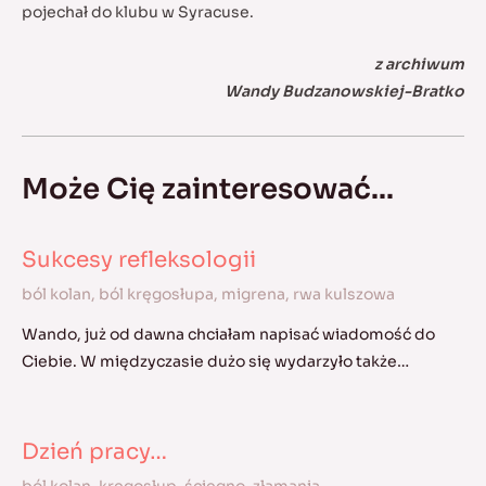
pojechał do klubu w Syracuse.
z archiwum
Wandy Budzanowskiej-Bratko
Może Cię zainteresować...
Sukcesy refleksologii
ból kolan
,
ból kręgosłupa
,
migrena
,
rwa kulszowa
Wando, już od dawna chciałam napisać wiadomość do
Ciebie. W międzyczasie dużo się wydarzyło także…
Dzień pracy…
ból kolan
,
kręgosłup
,
ścięgno
,
złamania