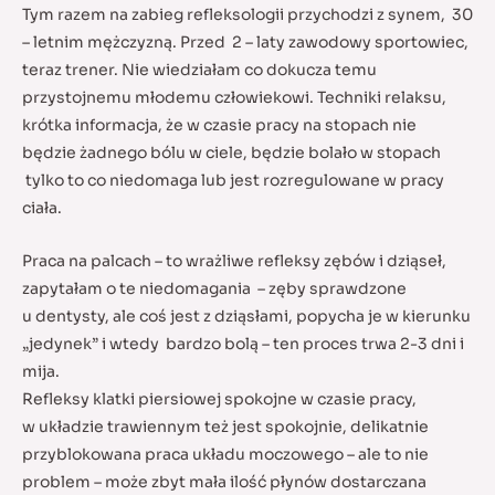
Tym razem na zabieg refleksologii przychodzi z synem, 30
– letnim mężczyzną. Przed 2 – laty zawodowy sportowiec,
teraz trener. Nie wiedziałam co dokucza temu
przystojnemu młodemu człowiekowi. Techniki relaksu,
krótka informacja, że w czasie pracy na stopach nie
będzie żadnego bólu w ciele, będzie bolało w stopach
tylko to co niedomaga lub jest rozregulowane w pracy
ciała.
Praca na palcach – to wrażliwe refleksy zębów i dziąseł,
zapytałam o te niedomagania – zęby sprawdzone
u dentysty, ale coś jest z dziąsłami, popycha je w kierunku
„jedynek” i wtedy bardzo bolą – ten proces trwa 2-3 dni i
mija.
Refleksy klatki piersiowej spokojne w czasie pracy,
w układzie trawiennym też jest spokojnie, delikatnie
przyblokowana praca układu moczowego – ale to nie
problem – może zbyt mała ilość płynów dostarczana