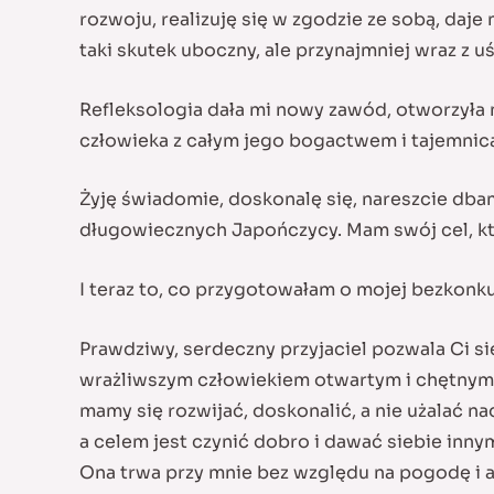
rozwoju, realizuję się w zgodzie ze sobą, daj
taki skutek uboczny, ale przynajmniej wraz z 
Refleksologia dała mi nowy zawód, otworzyła m
człowieka z całym jego bogactwem i tajemnic
Żyję świadomie, doskonalę się, nareszcie dbam 
długowiecznych Japończycy. Mam swój cel, kt
I teraz to, co przygotowałam o mojej bezkonku
Prawdziwy, serdeczny przyjaciel pozwala Ci s
wrażliwszym człowiekiem otwartym i chętnym 
mamy się rozwijać, doskonalić, a nie użalać na
a celem jest czynić dobro i dawać siebie inny
Ona trwa przy mnie bez względu na pogodę i a