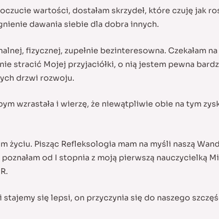
ucie wartości, dostałam skrzydeł, które czuję jak rosn
nienie dawania siebie dla dobra innych.
nej, fizycznej, zupełnie bezinteresowna. Czekałam na ni
e stracić Mojej przyjaciółki, o nią jestem pewna bardzie
ych drzwi rozwoju.
 abym wzrastała i wierzę, że niewątpliwie obie na tym 
im życiu. Pisząc Refleksologia mam na myśli naszą Wand
 poznałam od I stopnia z moją pierwszą nauczycielką M
R.
 stajemy się lepsi, on przyczynia się do naszego szczęś