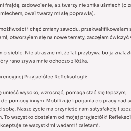
e mi frajdę, zadowolenie, a z twarzy nie znika uśmiech 
uśmiechem, owal twarzy mi się poprawia).
ożliwości i chęć zmiany zawodu, przekwalifikowałam si
ami, otworzyłam się na nowe tematy, zaczęłam ćwiczyć 
o siebie. Nie straszne mi, że lat przybywa bo ja znalaz
óry rano zrywa mnie ochoczo z łóżka.
rencyjnej Przyjaciółce Refleksologii:
ię unieść wysoko, wzrosnąć, pomaga stać się lepszym,
do pomocy innym. Mobilizuje i pogania do pracy nad s
d sobą. Nasze życie ma przynieść nam satysfakcję i szcz
m. To wszystko dostałam od mojej przyjaciółki Refleksol
kceptuje ze wszystkimi wadami i zaletami.