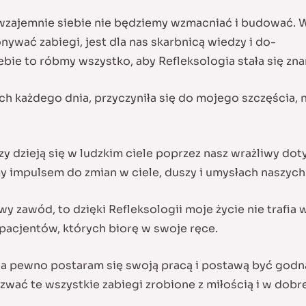
li wzajemnie siebie nie będziemy wzmacniać i budować.
nywać zabiegi, jest dla nas skarbnicą wiedzy i do-
iebie to róbmy wszystko, aby Refleksologia stała się zna
ch każdego dnia, przyczyniła się do mojego szczęścia, n
zy dzieją się w ludzkim ciele poprzez nasz wrażliwy dotyk
my impulsem do zmian w ciele, duszy i umysłach naszyc
zawód, to dzięki Refleksologii moje życie nie trafia w 
 pacjentów, których biorę w swoje ręce.
 na pewno postaram się swoją pracą i postawą być godna 
zwać te wszystkie zabiegi zrobione z miłością i w dobrej