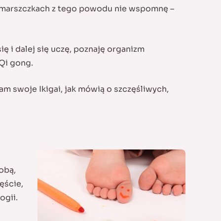
(o zmarszczkach z tego powodu nie wspomnę –
ę i dalej się uczę, poznaję organizm
Qi gong.
łam swoje Ikigai, jak mówią o szczęśliwych,
obą,
ęście,
ogii.