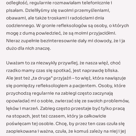
odległość, regularnie rozmawiałam telefonicznie i
pisałam. Dzieliłyśmy się swoimi przemyśleniami,
obawami, ale także troskami i radościami dnia
codziennego. W gronie refleksologów są osoby, o których
mogę z dumą powiedzieć, że są moimi przyjaciółmi.
Nieraz zupełnie bezinteresownie dały mi dowody, że i ja
dużo dla nich znaczę.
Uważam to za niezwykły przywilej, że nasza więź, choć
rzadko mamy czas się spotkać, jest naprawdę bliska.
Ale jest też „ta druga” przyjaźń – to więź, która nawiązuje
się pomiędzy refleksologiem a pacjentem. Osoby, które
przychodzą regularnie na zabiegi często zaczynają
opowiadać mi o sobie, zwierzać się ze swoich problemów,
lęków i marzeń. Zabieg często przestaje być tylko pracą
na stopach, jest też czasem, który ja całkowicie
poświęcam tej osobie. Chcę, by przez ten czas czuła się
zaopiekowana i ważna, czuła, że komuś zależy na niej i jej