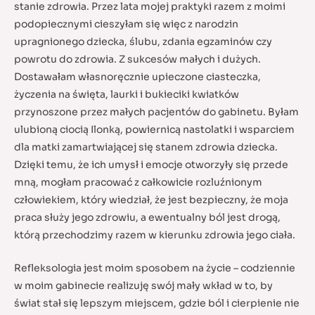
stanie zdrowia. Przez lata mojej praktyki razem z moimi
podopiecznymi cieszyłam się więc z narodzin
upragnionego dziecka, ślubu, zdania egzaminów czy
powrotu do zdrowia. Z sukcesów małych i dużych.
Dostawałam własnoręcznie upieczone ciasteczka,
życzenia na święta, laurki i bukieciki kwiatków
przynoszone przez małych pacjentów do gabinetu. Byłam
ulubioną ciocią Ilonką, powiernicą nastolatki i wsparciem
dla matki zamartwiającej się stanem zdrowia dziecka.
Dzięki temu, że ich umysł i emocje otworzyły się przede
mną, mogłam pracować z całkowicie rozluźnionym
człowiekiem, który wiedział, że jest bezpieczny, że moja
praca służy jego zdrowiu, a ewentualny ból jest drogą,
którą przechodzimy razem w kierunku zdrowia jego ciała.
Refleksologia jest moim sposobem na życie – codziennie
w moim gabinecie realizuję swój mały wkład w to, by
świat stał się lepszym miejscem, gdzie ból i cierpienie nie