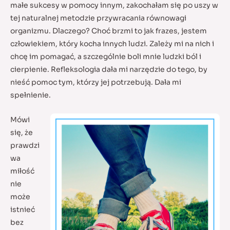
małe sukcesy w pomocy innym, zakochałam się po uszy w
tej naturalnej metodzie przywracania równowagi
organizmu. Dlaczego? Choć brzmi to jak frazes, jestem
człowiekiem, który kocha innych ludzi. Zależy mi na nich i
chcę im pomagać, a szczególnie boli mnie ludzki ból i
cierpienie. Refleksologia dała mi narzędzie do tego, by
nieść pomoc tym, którzy jej potrzebują. Dała mi
spełnienie.
Mówi
się, że
prawdzi
wa
miłość
nie
może
istnieć
bez