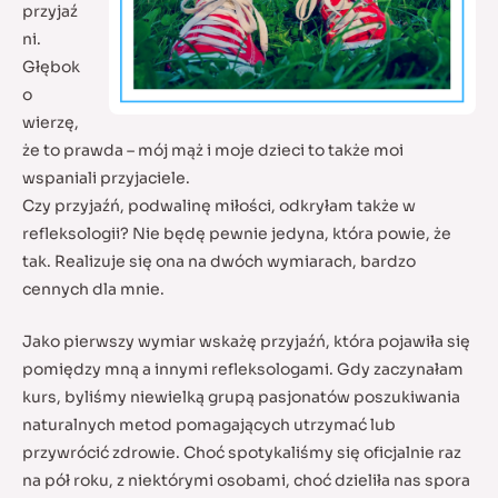
przyjaź
ni.
Głębok
o
wierzę,
że to prawda – mój mąż i moje dzieci to także moi
wspaniali przyjaciele.
Czy przyjaźń, podwalinę miłości, odkryłam także w
refleksologii? Nie będę pewnie jedyna, która powie, że
tak. Realizuje się ona na dwóch wymiarach, bardzo
cennych dla mnie.
Jako pierwszy wymiar wskażę przyjaźń, która pojawiła się
pomiędzy mną a innymi refleksologami. Gdy zaczynałam
kurs, byliśmy niewielką grupą pasjonatów poszukiwania
naturalnych metod pomagających utrzymać lub
przywrócić zdrowie. Choć spotykaliśmy się oficjalnie raz
na pół roku, z niektórymi osobami, choć dzieliła nas spora