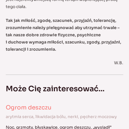
tego ciała.
Tak jak miłość, zgodę, szacunek, przyjaźń, tolerancję,
zrozumienie należy pielęgnować aby utrzymać trwale –
tak nasze dobre zdrowie fizyczne, psychiczne
i duchowe wymaga miłości, szacunku, zgody, przyjaźni,
tolerancji i zrozumienia.
W.B.
Może Cię zainteresować...
Ogrom deszczu
arytmia serca
,
likwidacja bólu
,
nerki
,
pęcherz moczowy
Noc, grzmoty, błyskawice, ogrom deszczu, „wysiadł”