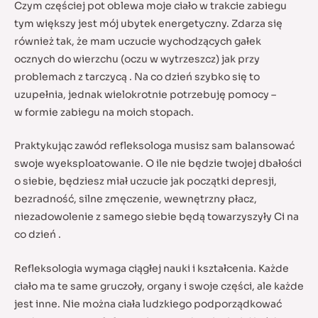
Czym częściej pot oblewa moje ciało w trakcie zabiegu
tym większy jest mój ubytek energetyczny. Zdarza się
również tak, że mam uczucie wychodzących gałek
ocznych do wierzchu (oczu w wytrzeszcz) jak przy
problemach z tarczycą . Na co dzień szybko się to
uzupełnia, jednak wielokrotnie potrzebuję pomocy –
w formie zabiegu na moich stopach.
Praktykując zawód refleksologa musisz sam balansować
swoje wyeksploatowanie. O ile nie będzie twojej dbałości
o siebie, będziesz miał uczucie jak początki depresji,
bezradność, silne zmęczenie, wewnętrzny płacz,
niezadowolenie z samego siebie będą towarzyszyły Ci na
co dzień .
Refleksologia wymaga ciągłej nauki i kształcenia. Każde
ciało ma te same gruczoły, organy i swoje części, ale każde
jest inne. Nie można ciała ludzkiego podporządkować