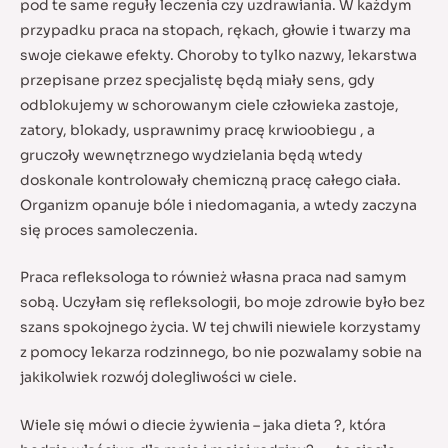
pod te same reguły leczenia czy uzdrawiania. W każdym
przypadku praca na stopach, rękach, głowie i twarzy ma
swoje ciekawe efekty. Choroby to tylko nazwy, lekarstwa
przepisane przez specjalistę będą miały sens, gdy
odblokujemy w schorowanym ciele człowieka zastoje,
zatory, blokady, usprawnimy pracę krwioobiegu , a
gruczoły wewnętrznego wydzielania będą wtedy
doskonale kontrolowały chemiczną pracę całego ciała.
Organizm opanuje bóle i niedomagania, a wtedy zaczyna
się proces samoleczenia.
Praca refleksologa to również własna praca nad samym
sobą. Uczyłam się refleksologii, bo moje zdrowie było bez
szans spokojnego życia. W tej chwili niewiele korzystamy
z pomocy lekarza rodzinnego, bo nie pozwalamy sobie na
jakikolwiek rozwój dolegliwości w ciele.
Wiele się mówi o diecie żywienia – jaka dieta ?, która