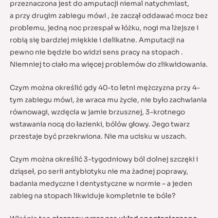
przeznaczona jest do amputacji niemal natychmiast,
a przy drugim zabiegu mówi , że zaczął oddawać mocz bez
problemu, jedną noc przespał w łóżku, nogi ma lżejsze i
robią się bardziej miękkie i delikatne. Amputacji na
pewno nie będzie bo widzi sens pracy na stopach .
Niemniej to ciało ma więcej problemów do zlikwidowania.
Czym można określić gdy 40-to letni mężczyzna przy 4-
tym zabiegu mówi, że wraca mu życie, nie było zachwiania
równowagi, wzdęcia w jamie brzusznej, 3-krotnego
wstawania nocą do łazienki, bólów głowy. Jego twarz
przestaje być przekrwiona. Nie ma ucisku w uszach.
Czym można określić 3-tygodniowy ból dolnej szczęki i
dziąseł, po serii antybiotyku nie ma żadnej poprawy,
badania medyczne i dentystyczne w normie – a jeden
zabieg na stopach likwiduje kompletnie te bóle?