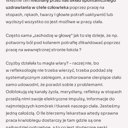
Właśnie ten
nieznany przez nas układ spontanicznego
uzdrawiania w ciele człowieka
poprzez pracę na
stopach, rękach, twarzy i głowie potrafi uaktywnić lub
wyciszyć wszystko co jest możliwe w pracy ciała.
Często sama „zachodzę w głowę” jak to się dzieje, że np.
potworny ból pod kolanem potrafię zlikwidować poprzez
pracę na wewnętrznej stronie łokcia ?
Czyżby działała tu magia wiary? – raczej nie, bo
w refleksologię nie trzeba wierzyć, trzeba poddać się
systematycznym zabiegom, a schorowane cierpiące ciało
samo udowodni, że poradzi sobie z problemami.
Odblokują się kanały życia, merydiany, refleksy w stopach
prześlą nimi swoje elektryczne impulsy, informacje do
najmniejszych komórek i tkanek naszego ciała. Jesteśmy
jedną całością. O ile bierzemy lekarstwa wtedy sprawna
praca krwiobiegu dostarczy je tam gdzie są one
najbardziej potrzebne, a to co jest zbyteczne nerki