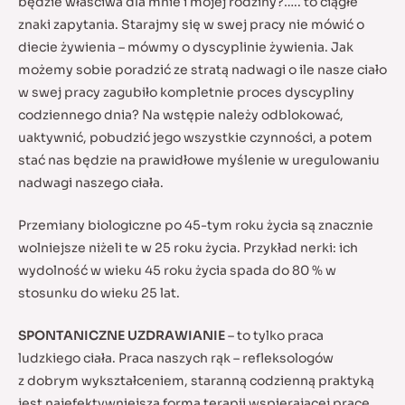
będzie właściwa dla mnie i mojej rodziny?….. to ciągłe
znaki zapytania. Starajmy się w swej pracy nie mówić o
diecie żywienia – mówmy o dyscyplinie żywienia. Jak
możemy sobie poradzić ze stratą nadwagi o ile nasze ciało
w swej pracy zagubiło kompletnie proces dyscypliny
codziennego dnia? Na wstępie należy odblokować,
uaktywnić, pobudzić jego wszystkie czynności, a potem
stać nas będzie na prawidłowe myślenie w uregulowaniu
nadwagi naszego ciała.
Przemiany biologiczne po 45-tym roku życia są znacznie
wolniejsze niżeli te w 25 roku życia. Przykład nerki: ich
wydolność w wieku 45 roku życia spada do 80 % w
stosunku do wieku 25 lat.
SPONTANICZNE UZDRAWIANIE
– to tylko praca
ludzkiego ciała. Praca naszych rąk – refleksologów
z dobrym wykształceniem, staranną codzienną praktyką
jest najefektywniejszą formą terapii wspierającej pracę