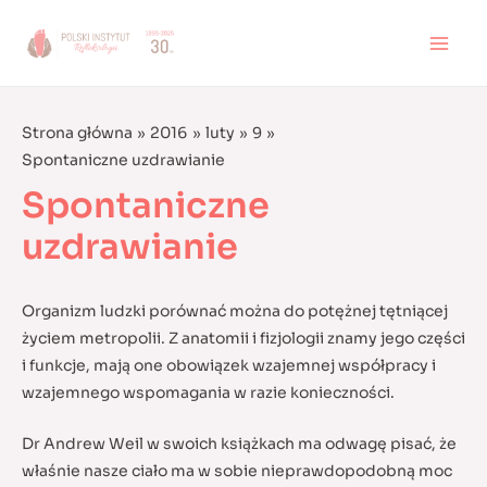
Skip
to
MAI
content
MEN
Strona główna
2016
luty
9
Spontaniczne uzdrawianie
Spontaniczne
uzdrawianie
Organizm ludzki porównać można do potężnej tętniącej
życiem metropolii. Z anatomii i fizjologii znamy jego części
i funkcje, mają one obowiązek wzajemnej współpracy i
wzajemnego wspomagania w razie konieczności.
Dr Andrew Weil w swoich książkach ma odwagę pisać, że
właśnie nasze ciało ma w sobie nieprawdopodobną moc