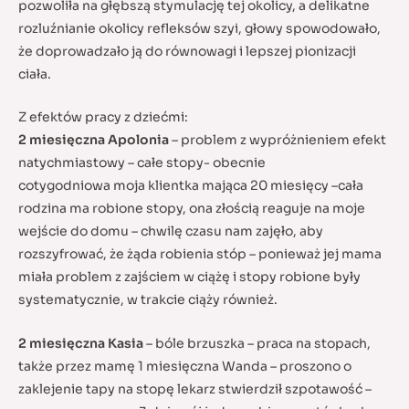
pozwoliła na głębszą stymulację tej okolicy, a delikatne
rozluźnianie okolicy refleksów szyi, głowy spowodowało,
że doprowadzało ją do równowagi i lepszej pionizacji
ciała.
Z efektów pracy z dziećmi:
2 miesięczna Apolonia
– problem z wypróżnieniem efekt
natychmiastowy – całe stopy- obecnie
cotygodniowa moja klientka mająca 20 miesięcy –cała
rodzina ma robione stopy, ona złością reaguje na moje
wejście do domu – chwilę czasu nam zajęło, aby
rozszyfrować, że żąda robienia stóp – ponieważ jej mama
miała problem z zajściem w ciążę i stopy robione były
systematycznie, w trakcie ciąży również.
2 miesięczna Kasia
– bóle brzuszka – praca na stopach,
także przez mamę 1 miesięczna Wanda – proszono o
zaklejenie tapy na stopę lekarz stwierdził szpotawość –