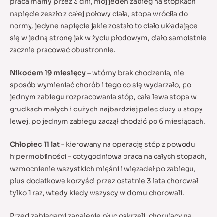
praca mamy przez 3 dni, mój jeden zabieg na stópkach
napięcie zeszło z całej połowy ciała, stopa wróciła do
normy, jedyne napięcie jakie zostało to ciało układające
się w jedną stronę jak w życiu płodowym, ciało samoistnie
zacznie pracować obustronnie.
Nikodem 19 miesięcy
– wtórny brak chodzenia, nie
sposób wymieniać chorób i tego co się wydarzało, po
jednym zabiegu rozpracowania stóp, cała lewa stopa w
grudkach małych i dużych najbardziej palec duży u stopy
lewej, po jednym zabiegu zaczął chodzić po 6 miesiącach.
Chłopiec 11 lat
– kierowany na operację stóp z powodu
hipermobilności – cotygodniowa praca na całych stopach,
wzmocnienie wszystkich mięśni i więzadeł po zabiegu,
plus dodatkowe korzyści przez ostatnie 3 lata chorował
tylko 1 raz, wtedy kiedy wszyscy w domu chorowali.
Przed zabiegami zapalenie płuc oskrzeli, chorujący na