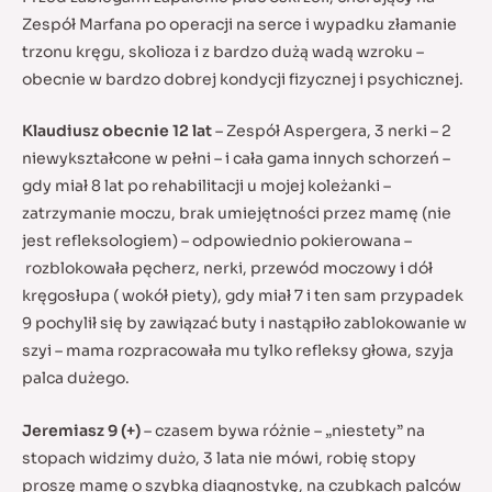
Zespół Marfana po operacji na serce i wypadku złamanie
trzonu kręgu, skolioza i z bardzo dużą wadą wzroku –
obecnie w bardzo dobrej kondycji fizycznej i psychicznej.
Klaudiusz obecnie 12 lat
– Zespół Aspergera, 3 nerki – 2
niewykształcone w pełni – i cała gama innych schorzeń –
gdy miał 8 lat po rehabilitacji u mojej koleżanki –
zatrzymanie moczu, brak umiejętności przez mamę (nie
jest refleksologiem) – odpowiednio pokierowana –
rozblokowała pęcherz, nerki, przewód moczowy i dół
kręgosłupa ( wokół piety), gdy miał 7 i ten sam przypadek
9 pochylił się by zawiązać buty i nastąpiło zablokowanie w
szyi – mama rozpracowała mu tylko refleksy głowa, szyja
palca dużego.
Jeremiasz 9 (+)
– czasem bywa różnie – „niestety” na
stopach widzimy dużo, 3 lata nie mówi, robię stopy
proszę mamę o szybką diagnostykę, na czubkach palców