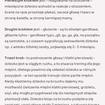
Pierwszym krokiem
jest – reagowanie na otoczenie –
miesięczne dziecko wchodzi w reakcje z otoczeniem,
brane na ręce przestaje płakać, zwraca głowę i twarz w
stronę światła, w stronę karmiącej mamy.
Drugim krokiem
jest – głużenie – są to dźwięki gardłowe,
głównie tylno – gardłowe typu „gli, gu, ga, gla, na początku
są samoiste, a z czasem sygnalizują zadowolenie dziecka
np. z widoku bliskiej osoby, pojawiają się 2- 3 miesiącu.
Trzeci krok
– to podnoszenie głowy i klatki piersiowej –
dziecko jest w ciągłym ruchu, a to stwarza trening dla jego
mięśni, dlatego powinno się układać dziecko w różnych
pozycjach – w ten sposób trenuje różne partie mięśni.
Kiedy kładziemy dziecko na brzuchu dajemy mu
możliwość ćwiczenia mięśni klatki piersiowej, grzbietu,
szyi, aby mogło przygotować się do następnych etapów
pionizacji ciała. Dziecko leżąc na brzuchu podpiera się
rączkami, unosi głowę około 2 miesiąca, a sztywno trzyma