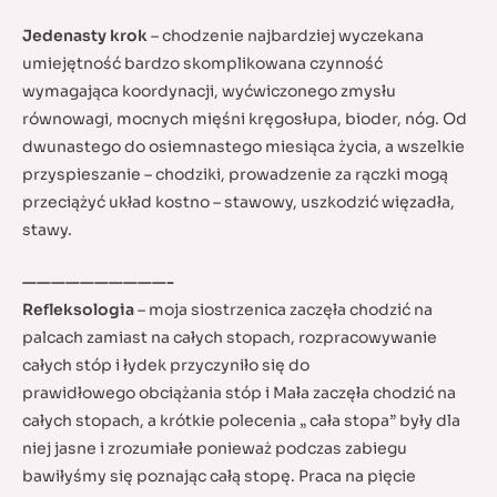
Jedenasty krok
– chodzenie najbardziej wyczekana
umiejętność bardzo skomplikowana czynność
wymagająca koordynacji, wyćwiczonego zmysłu
równowagi, mocnych mięśni kręgosłupa, bioder, nóg. Od
dwunastego do osiemnastego miesiąca życia, a wszelkie
przyspieszanie – chodziki, prowadzenie za rączki mogą
przeciążyć układ kostno – stawowy, uszkodzić więzadła,
stawy.
——————————-
Refleksologia
– moja siostrzenica zaczęła chodzić na
palcach zamiast na całych stopach, rozpracowywanie
całych stóp i łydek przyczyniło się do
prawidłowego obciążania stóp i Mała zaczęła chodzić na
całych stopach, a krótkie polecenia „ cała stopa” były dla
niej jasne i zrozumiałe ponieważ podczas zabiegu
bawiłyśmy się poznając całą stopę. Praca na pięcie