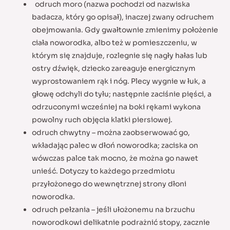
odruch moro (nazwa pochodzi od nazwiska
badacza, który go opisał), inaczej zwany odruchem
obejmowania. Gdy gwałtownie zmienimy położenie
ciała noworodka, albo też w pomieszczeniu, w
którym się znajduje, rozlegnie się nagły hałas lub
ostry dźwięk, dziecko zareaguje energicznym
wyprostowaniem rąk i nóg. Plecy wygnie w łuk, a
głowę odchyli do tyłu; następnie zaciśnie pięści, a
odrzuconymi wcześniej na boki rękami wykona
powolny ruch objęcia klatki piersiowej.
odruch chwytny – można zaobserwować go,
wkładając palec w dłoń noworodka; zaciska on
wówczas palce tak mocno, że można go nawet
unieść. Dotyczy to każdego przedmiotu
przyłożonego do wewnętrznej strony dłoni
noworodka.
odruch pełzania – jeśli ułożonemu na brzuchu
noworodkowi delikatnie podrażnić stopy, zacznie