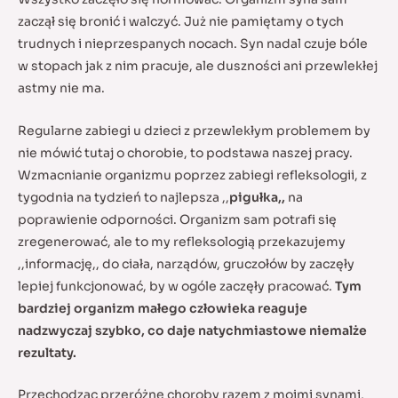
zaczął się bronić i walczyć. Już nie pamiętamy o tych
trudnych i nieprzespanych nocach. Syn nadal czuje bóle
w stopach jak z nim pracuje, ale duszności ani przewlekłej
astmy nie ma.
Regularne zabiegi u dzieci z przewlekłym problemem by
nie mówić tutaj o chorobie, to podstawa naszej pracy.
Wzmacnianie organizmu poprzez zabiegi refleksologii, z
tygodnia na tydzień to najlepsza ,,
pigułka,,
na
poprawienie odporności. Organizm sam potrafi się
zregenerować, ale to my refleksologią przekazujemy
,,informację,, do ciała, narządów, gruczołów by zaczęły
lepiej funkcjonować, by w ogóle zaczęły pracować.
Tym
bardziej organizm małego człowieka reaguje
nadzwyczaj szybko, co daje natychmiastowe niemalże
rezultaty.
Przechodząc przeróżne choroby razem z moimi synami,