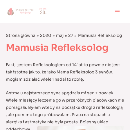
Skip
to
MAI
content
MEN
Strona główna
2020
maj
27
Mamusia Refleksolog
Mamusia Refleksolog
Fakt, jestem Refleksologiem od 14 lat to pewnie nie jest
tak istotne jak to, że jako Mama Refleksolog 3 synów,
mogłam zdziałać wiele i nadal to robię.
Astma u najstarszego syna spędzała mi sen z powiek.
Wiele miesięcy leczenia go w przeróżnych placówkach nie
pomagała. Byłam wtedy na początku drogi z refleksologią
, ale pomimo tego próbowałam. Praca na stopach u
alergika i astmatyka nie była prosta.
Bolesny układ
oddechowy