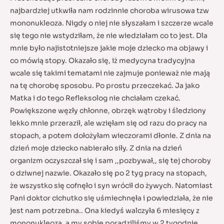
najbardziej utkwiła nam rodzinnie choroba wirusowa tzw
mononukleoza. Nigdy o niej nie słyszałam i szczerze wcale
się tego nie wstydziłam, że nie wiedziałam co to jest. Dla
mnie było najistotniejsze jakie moje dziecko ma objawy i
co mówią stopy. Okazało się, iż medycyna tradycyjna
wcale się takimi tematami nie zajmuje ponieważ nie mają
na tę chorobę sposobu. Po prostu przeczekać. Ja jako
Matka i do tego Refleksolog nie chciałam czekać.
Powiększone węzły chłonne, obrzęk wątroby i śledziony
lekko mnie przeraził, ale wzięłam się od razu do pracy na
stopach, a potem dołożyłam wieczorami dłonie. Z dnia na
dzień moje dziecko nabierało siły. Z dnia na dzień
organizm oczyszczał się i sam ,,pozbywał,, się tej choroby
o dziwnej nazwie. Okazało się po 2 tyg pracy na stopach,
że wszystko się cofnęło i syn wrócił do żywych. Natomiast
Pani doktor cichutko się uśmiechnęła i powiedziała, że nie
jest nam potrzebna.. Ona kiedyś walczyła 6 miesięcy z
mononukleoza, a my sobie poradziliśmy w 2 tygodnie..