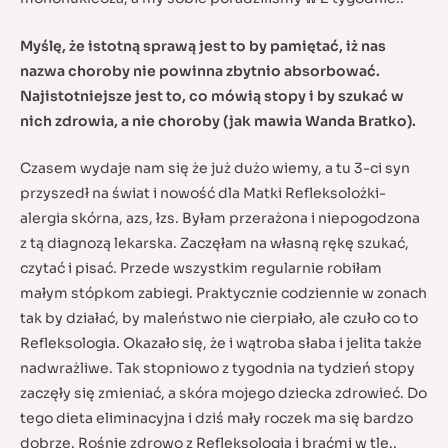
Myślę, że istotną sprawą jest to by pamiętać, iż nas
nazwa choroby nie powinna zbytnio absorbować.
Najistotniejsze jest to, co mówią stopy i by szukać w
nich zdrowia, a nie choroby (jak mawia Wanda Bratko).
Czasem wydaje nam się że już dużo wiemy, a tu 3-ci syn
przyszedł na świat i nowość dla Matki Refleksolożki-
alergia skórna, azs, łzs. Byłam przerażona i niepogodzona
z tą diagnozą lekarska. Zaczęłam na własną rękę szukać,
czytać i pisać. Przede wszystkim regularnie robiłam
małym stópkom zabiegi. Praktycznie codziennie w zonach
tak by działać, by maleństwo nie cierpiało, ale czuło co to
Refleksologia. Okazało się, że i wątroba słaba i jelita także
nadwrażliwe. Tak stopniowo z tygodnia na tydzień stopy
zaczęły się zmieniać, a skóra mojego dziecka zdrowieć. Do
tego dieta eliminacyjna i dziś mały roczek ma się bardzo
dobrze. Rośnie zdrowo z Refleksologia i braćmi w tle..