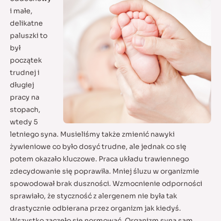
i małe,
delikatne
paluszki to
był
początek
trudnej i
długiej
pracy na
stopach,
wtedy 5
letniego syna. Musieliśmy także zmienić nawyki
żywieniowe co było dosyć trudne, ale jednak co się
potem okazało kluczowe. Praca układu trawiennego
zdecydowanie się poprawiła. Mniej śluzu w organizmie
spowodował brak duszności. Wzmocnienie odporności
sprawiało, że styczność z alergenem nie była tak
drastycznie odbierana przez organizm jak kiedyś.
Wszystko zaczęło się normować. Organizm syna sam