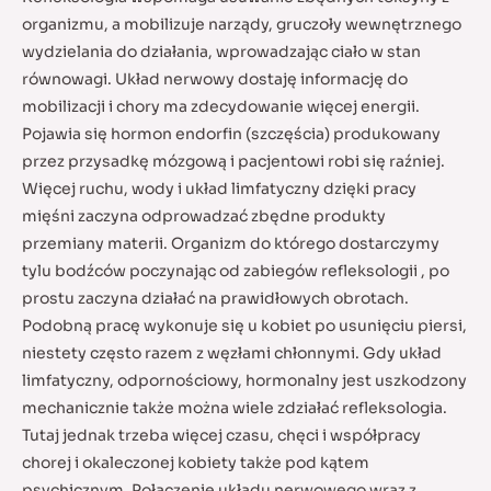
organizmu, a mobilizuje narządy, gruczoły wewnętrznego
wydzielania do działania, wprowadzając ciało w stan
równowagi. Układ nerwowy dostaję informację do
mobilizacji i chory ma zdecydowanie więcej energii.
Pojawia się hormon endorfin (szczęścia) produkowany
przez przysadkę mózgową i pacjentowi robi się raźniej.
Więcej ruchu, wody i układ limfatyczny dzięki pracy
mięśni zaczyna odprowadzać zbędne produkty
przemiany materii. Organizm do którego dostarczymy
tylu bodźców poczynając od zabiegów refleksologii , po
prostu zaczyna działać na prawidłowych obrotach.
Podobną pracę wykonuje się u kobiet po usunięciu piersi,
niestety często razem z węzłami chłonnymi. Gdy układ
limfatyczny, odpornościowy, hormonalny jest uszkodzony
mechanicznie także można wiele zdziałać refleksologia.
Tutaj jednak trzeba więcej czasu, chęci i współpracy
chorej i okaleczonej kobiety także pod kątem
psychicznym. Połączenie układu nerwowego wraz z