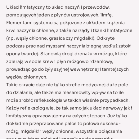
Układ limfatyczny to układ naczyń i przewodów,
pompujących jeden z płynów ustrojowych, limfę.
Elementami systemu są połączone z układem krążenia
krwi naczynia chłonne, a także narządy i tkanki limfatyczne
(np. węzły chłonne, grasica czy migdałki). Odkryte
podczas prac nad myszami naczynia biegną wzdłuż zatoki
opony twardej. Stanowią drogi drenażu w mózgu, które
zbierają w sobie krew i płyn mózgowo rdzeniowy,
prowadząc go do żyły szyjnej wewnętrznej i tamtejszych
węzłów chłonnych.
Takie okrycie daje nie tylko strefie medycznej duże pole
do działania, ale także ma niesamowity wpływ na to ile
może zrobić refleksologia w takich właśnie przypadkach.
Każdy refleksolog wie, że tak samo jak układ nerwowy jak i
limfatyczny opracowujemy na całych stopach. Już tylko
dokładnie przepracowane palce to połowa sukcesu-
mózg, migdałki i węzły chłonne, wszystkie połączenia