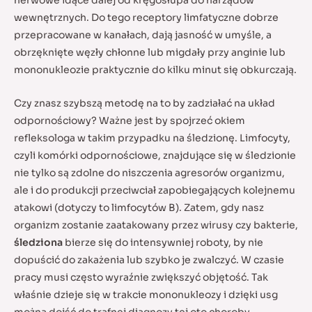
nerwowe idące dalej od kręgosłupa do narządów
wewnętrznych. Do tego receptory limfatyczne dobrze
przepracowane w kanałach, dają jasność w umyśle, a
obrzęknięte węzły chłonne lub migdały przy anginie lub
mononukleozie praktycznie do kilku minut się obkurczają.
Czy znasz szybszą metodę na to by zadziałać na układ
odpornościowy? Ważne jest by spojrzeć okiem
refleksologa w takim przypadku na śledzionę. Limfocyty,
czyli komórki odpornościowe, znajdujące się w śledzionie
nie tylko są zdolne do niszczenia agresorów organizmu,
ale i do produkcji przeciwciał zapobiegających kolejnemu
atakowi (dotyczy to limfocytów B). Zatem, gdy nasz
organizm zostanie zaatakowany przez wirusy czy bakterie,
śledziona
bierze się do intensywniej roboty, by nie
dopuścić do zakażenia lub szybko je zwalczyć. W czasie
pracy musi często wyraźnie zwiększyć objętość. Tak
właśnie dzieje się w trakcie mononukleozy i dzięki usg
można dojść do trafnej diagnozy tej oto choroby.