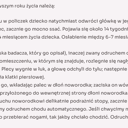
szym roku życia należą:
u w policzek dziecko natychmiast odwróci główkę w je
alec, zacznie go mocno ssać. Pojawia się około 14 tygod
-4 miesiącem życia dziecka. Osłabienie między 6-7 mies
ka badacza, który go opisał), inaczej zwany odruche
mieszczeniu, w którym się znajduje, rozlegnie się nagł
lecy wygnie w łuk, a głowę odchyli do tyłu; następnie 
 klatki piersiowej.
o, wkładając palec w dłoń noworodka; zaciska on wów
 przyłożonego do wewnętrznej strony dłoni noworodka
zuchu noworodkowi delikatnie podrażnić stopy, zacznie 
wany odruchem chodu automatycznego. Jeśli chwycimy 
o przebierać nogami, tak jakby chciało chodzić. Odruch