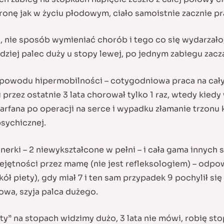
 stronę jak w życiu płodowym, ciało samoistnie zacznie 
, nie sposób wymieniać chorób i tego co się wydarzało
ziej palec duży u stopy lewej, po jednym zabiegu zacz
 powodu hipermobilności – cotygodniowa praca na cały
przez ostatnie 3 lata chorował tylko 1 raz, wtedy kie
Marfana po operacji na serce i wypadku złamanie trzonu 
psychicznej.
nerki – 2 niewykształcone w pełni – i cała gama innych sc
iejętności przez mamę (nie jest refleksologiem) – odp
ł piety), gdy miał 7 i ten sam przypadek 9 pochylił się
owa, szyja palca dużego.
ty” na stopach widzimy dużo, 3 lata nie mówi, robię s