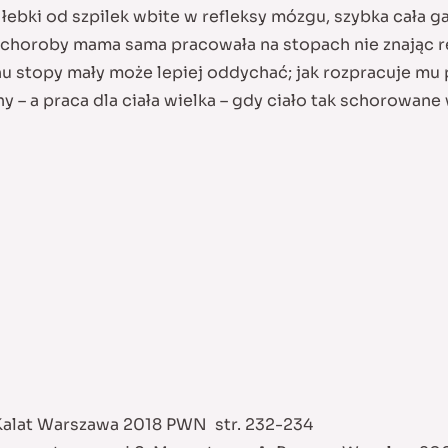
 łebki od szpilek wbite w refleksy mózgu, szybka cała 
 choroby mama sama pracowała na stopach nie znając ref
zchu stopy mały może lepiej oddychać; jak rozpracuje mu
y – a praca dla ciała wielka – gdy ciało tak schorowan
Kalat Warszawa 2018 PWN str. 232-234