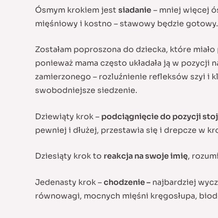
Ósmym krokiem jest
siadanie
– mniej więcej ó
mięśniowy i kostno – stawowy będzie gotowy.
Zostałam poproszona do dziecka, które miało p
ponieważ mama często układała ją w pozycji n
zamierzonego – rozluźnienie refleksów szyi i 
swobodniejsze siedzenie.
Dziewiąty krok –
podciągnięcie do pozycji sto
pewniej i dłużej, przestawia się i drepcze w 
Dziesiąty krok to
reakcja na swoje imię
, rozum
Jedenasty krok –
chodzenie –
najbardziej wyc
równowagi, mocnych mięśni kręgosłupa, biode