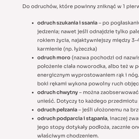
Do odruchów, które powinny zniknąć w 1 pierw
odruch szukania i ssania
– po pogłaskani
jedzenia; nawet jeśli odnajdzie tylko p
rokiem życia, najaktywniejszy między 3
karmienie (np. łyżeczka)
odruch moro
(nazwa pochodzi od nazwis
położenie ciała noworodka, albo też w po
energicznym wyprostowaniem rąk i nóg. P
boki rękami wykona powolny ruch objęcia
odruch chwytny
– można zaobserwować g
unieść. Dotyczy to każdego przedmiotu
odruch pełzania
– jeśli ułożonemu na br
odruch podparcia i stąpania
, inaczej z
jego stopy dotykały podłoża, zacznie on
właściwym chodzeniem.