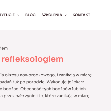
TYTUCIE
BLOG
SZKOLENIA
KONTAKT
giem
 refleksologiem
 dla okresu noworodkowego, i zanikają w miarę
adań tuż po porodzie. Wykonuje je lekarz.
one bodźce. Obecność tych bodźców lub ich
rzez całe życie i te, które zanikają w miarę