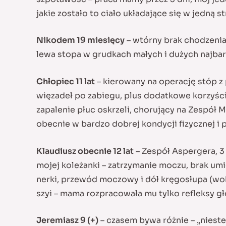
jakie zostało to ciało układające się w jedną
Nikodem 19 miesięcy
– wtórny brak chodzenia
lewa stopa w grudkach małych i dużych najbard
Chłopiec 11 lat
– kierowany na operację stóp z
więzadeł po zabiegu, plus dodatkowe korzyści 
zapalenie płuc oskrzeli, chorujący na Zespół 
obecnie w bardzo dobrej kondycji fizycznej i 
Klaudiusz obecnie 12 lat
– Zespół Aspergera, 3 
mojej koleżanki – zatrzymanie moczu, brak um
nerki, przewód moczowy i dół kręgosłupa (wokó
szyi – mama rozpracowała mu tylko refleksy gł
Jeremiasz 9 (+)
– czasem bywa różnie – „nieste