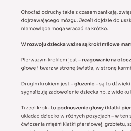
Chociaż odruchy takie z czasem zanikają, zwią
dojrzewającego mózgu. Jeżeli dojdzie do u
niemowlęce mogą wracać na krótko.
W rozwoju dziecka ważne są kroki milowe mamy
Pierwszym krokiem jest –
reagowanie na otocz
głowę i twarz w stronę światła, w stronę karm
Drugim krokiem jest –
głużenie
– są to dźwięki
sygnalizują zadowolenie dziecka np. z widoku b
Trzeci krok- to
podnoszenie głowy i klatki pie
układać dziecko w różnych pozycjach – w ten 
ćwiczenia mięśni klatki piersiowej, grzbietu,