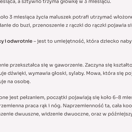
iesiąca, a sztywno trzyma główkę w 3 miesiącu.
oło 3 miesiąca życia maluszek potrafi utrzymać włożo
nie do buzi, przenoszenie z rączki do rączki pojawia si
cy i odwrotnie
– jest to umiejętność, która dziecko naby
nie przekształca się w gaworzenie. Zaczyna się kształt
je dźwięki, wymawia głoski, sylaby. Mowa, która się poj
uje na osobę.
ne jest pełzaniem, początki pojawiają się koło 6-8 mie
rzemienna praca rąk i nóg. Naprzemienność ta, cała koo
enie dwuuszne, widzenie dwuoczne, oraz w późniejszy