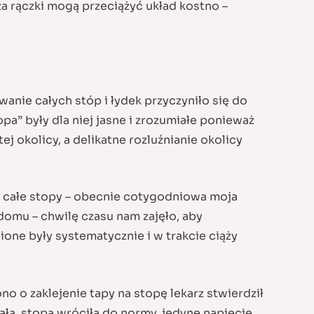
a rączki mogą przeciążyć układ kostno –
anie całych stóp i łydek przyczyniło się do
pa” były dla niej jasne i zrozumiałe ponieważ
j okolicy, a delikatne rozluźnianie okolicy
 całe stopy – obecnie cotygodniowa moja
 domu – chwilę czasu nam zajęło, aby
ione były systematycznie i w trakcie ciąży
o o zaklejenie tapy na stopę lekarz stwierdził
ała, stopa wróciła do normy, jedyne napięcie