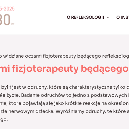
O REFLEKSOLOGII
O INS
o widziane oczami fizjoterapeuty będącego refleksolo
mi fizjoterapeuty będącego
ył i jest w odruchy, które są charakterystyczne tylko
całe życie. Badanie odruchów to jedno z podstawowych b
, które pojawiają się jako krótkie reakcje na określ
zie nerwowym dziecka. Wyróżniamy odruchy, te które są p
go.