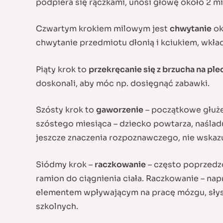
podpiera się rączkami, unosi głowę około 2 m
Czwartym krokiem milowym jest
chwytanie
ok
chwytanie przedmiotu dłonią i kciukiem, wkłada
Piąty krok to
przekręcanie się z brzucha na ple
doskonali, aby móc np. dosięgnąć zabawki.
Szósty krok to
gaworzenie
– początkowe głuże
szóstego miesiąca – dziecko powtarza, naśladu
jeszcze znaczenia rozpoznawczego, nie wskaz
Siódmy krok –
raczkowanie
– często poprzedzo
ramion do ciągnienia ciała. Raczkowanie – nap
elementem wpływającym na pracę mózgu, słysz
szkolnych.