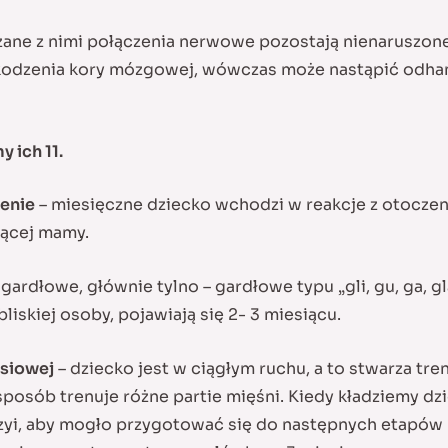
zane z nimi połączenia nerwowe pozostają nienaruszone
szkodzenia kory mózgowej, wówczas może nastąpić od
 ich 11.
enie
– miesięczne dziecko wchodzi w reakcje z otoczeni
iącej mamy.
 gardłowe, głównie tylno – gardłowe typu „gli, gu, ga, g
liskiej osoby, pojawiają się 2- 3 miesiącu.
rsiowej
– dziecko jest w ciągłym ruchu, a to stwarza tre
sposób trenuje różne partie mięśni. Kiedy kładziemy 
 szyi, aby mogło przygotować się do następnych etapów p