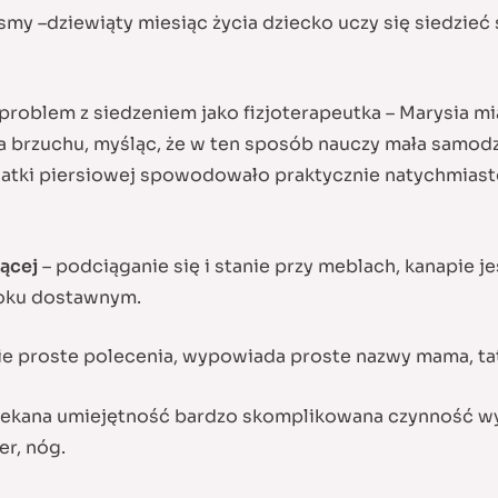
smy –dziewiąty miesiąc życia dziecko uczy się siedzieć
roblem z siedzeniem jako fizjoterapeutka – Marysia mia
a brzuchu, myśląc, że w ten sposób nauczy mała samodz
klatki piersiowej spowodowało praktycznie natychmiasto
jącej
– podciąganie się i stanie przy meblach, kanapie 
kroku dostawnym.
ie proste polecenia, wypowiada proste nazwy mama, ta
zekana umiejętność bardzo skomplikowana czynność w
r, nóg.