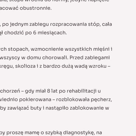
pracować obustronnie.
, po jednym zabiegu rozpracowania stóp, cała
ął chodzić po 6 miesiącach.
ch stopach, wzmocnienie wszystkich mięśni i
dy wszyscy w domu chorowali. Przed zabiegami
kręgu, skolioza i z bardzo dużą wadą wzroku –
horzeń – gdy miał 8 lat po rehabilitacji u
owiednio pokierowana – rozblokowała pęcherz,
 by zawiązać buty i nastąpiło zablokowanie w
topy proszę mamę o szybką diagnostykę, na