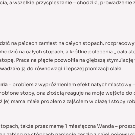
, a wszelkie przyspieszanie – chodziki, prowadzenie z
dzić na palcach zamiast na całych stopach, rozpracowyw
odzić na całych stopach, a krótkie polecenia „ cała sto
opę. Praca na pięcie pozwoliła na głębszą stymulację te
dzało ją do równowagi i lepszej pionizacji ciała.
nia
– problem z wypróżnieniem efekt natychmiastowy –
 robione stopy, ona złością reaguje na moje wejście do
ż jej mama miała problem z zajściem w ciążę i stopy rob
stopach, także przez mamę 1 miesięczna Wanda – proszon
n zabieg na stópkach napięcie zeszło z całej połowy ci