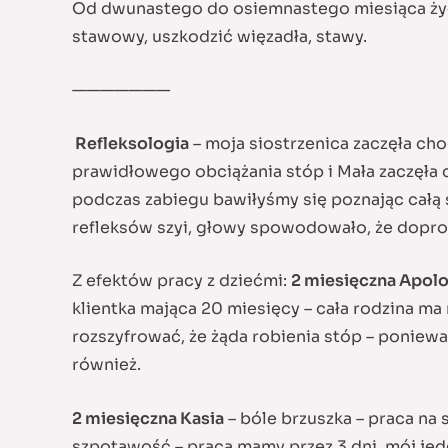
Od dwunastego do osiemnastego miesiąca życia
stawowy, uszkodzić więzadła, stawy.
———————
Refleksologia
– moja siostrzenica zaczęła cho
prawidłowego obciążania stóp i Mała zaczęła ch
podczas zabiegu bawiłyśmy się poznając całą st
refleksów szyi, głowy spowodowało, że doprowa
Z efektów pracy z dziećmi:
2 miesięczna Apolo
klientka mająca 20 miesięcy – cała rodzina ma
rozszyfrować, że żąda robienia stóp – poniewa
również.
2 miesięczna Kasia
– bóle brzuszka – praca na 
szpotawość – praca mamy przez 3 dni, mój jede