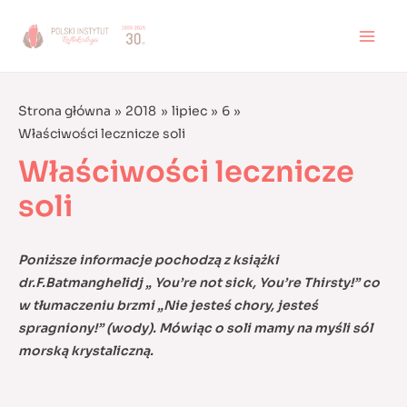
Skip
to
MAI
content
MEN
Strona główna
2018
lipiec
6
Właściwości lecznicze soli
Właściwości lecznicze
soli
Poniższe informacje pochodzą z książki
dr.F.Batmanghelidj „ You’re not sick, You’re Thirsty!” co
w tłumaczeniu brzmi „Nie jesteś chory, jesteś
spragniony!” (wody). Mówiąc o soli mamy na myśli sól
morską krystaliczną.