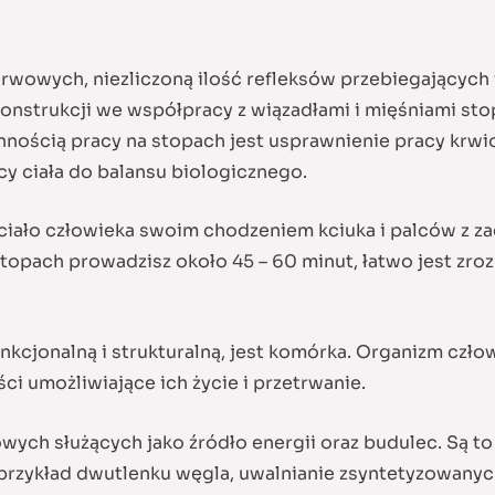
owych, niezliczoną ilość refleksów przebiegających w
konstrukcji we współpracy z wiązadłami i mięśniami sto
nością pracy na stopach jest usprawnienie pracy krwi
 ciała do balansu biologicznego.
ciało człowieka swoim chodzeniem kciuka i palców z 
topach prowadzisz około 45 – 60 minut, łatwo jest zroz
cjonalną i strukturalną, jest komórka. Organizm człow
i umożliwiające ich życie i przetrwanie.
ych służących jako źródło energii oraz budulec. Są to
przykład dwutlenku węgla, uwalnianie zsyntetyzowanyc