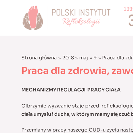
Skip
to
content
Strona główna
2018
maj
9
Praca dla zd
Praca dla zdrowia, zaw
MECHANIZMY REGULACJI PRACY CIAŁA
Olbrzymie wyzwanie staje przed refleksologie
ciała umysłu i ducha, w którym mamy się czuć b
Przemiany w pracy naszego CUD-u życia następ