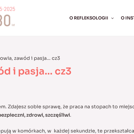
O REFLEKSOLOGII
O INS
rowia, zawód i pasja… cz3
ód i pasja… cz3
m. Zdajesz sobie sprawę, że praca na stopach to miejsc
ezpieczni, zdrowi, szczęśliwi
.
ują w komórkach, w każdej sekundzie, te przekształcaj