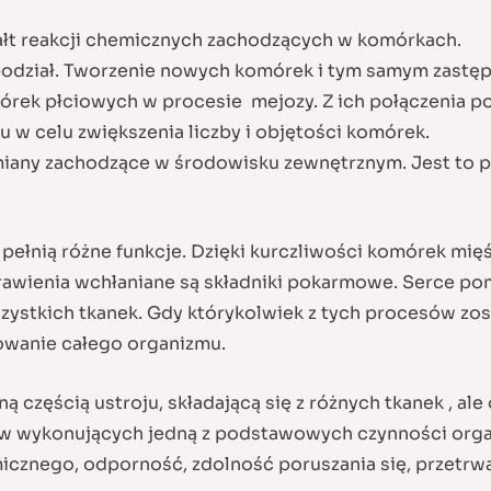
tałt reakcji chemicznych zachodzących w komórkach.
odział. Tworzenie nowych komórek i tym samym zastęp
órek płciowych w procesie mejozy. Z ich połączenia p
u w celu zwiększenia liczby i objętości komórek.
zmiany zachodzące w środowisku zewnętrznym. Jest to
ełnią różne funkcje. Dzięki kurczliwości komórek mięś
trawienia wchłaniane są składniki pokarmowe. Serce p
ystkich tkanek. Gdy którykolwiek z tych procesów zos
owanie całego organizmu.
 częścią ustroju, składającą się z różnych tkanek , ale
 wykonujących jedną z podstawowych czynności organi
cznego, odporność, zdolność poruszania się, przetrwan