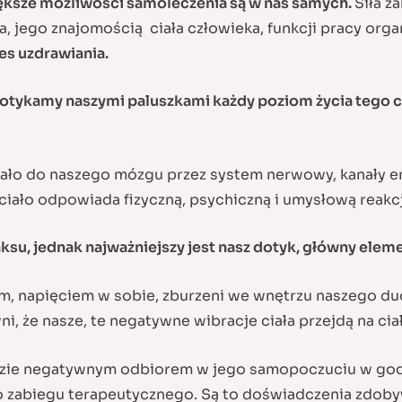
większe możliwości samoleczenia są w nas samych.
Siła z
, jego znajomością ciała człowieka, funkcji pracy org
es uzdrawiania.
dotykamy naszymi paluszkami każdy poziom życia tego cz
ciało do naszego mózgu przez system nerwowy, kanały 
 ciało odpowiada fizyczną, psychiczną i umysłową reakc
ksu, jednak najważniejszy jest nasz dotyk, główny eleme
m, napięciem w sobie, zburzeni we wnętrzu naszego duc
 że nasze, te negatywne wibracje ciała przejdą na ciało
dzie negatywnym odbiorem w jego samopoczuciu w godzi
zabiegu terapeutycznego. Są to doświadczenia zdoby