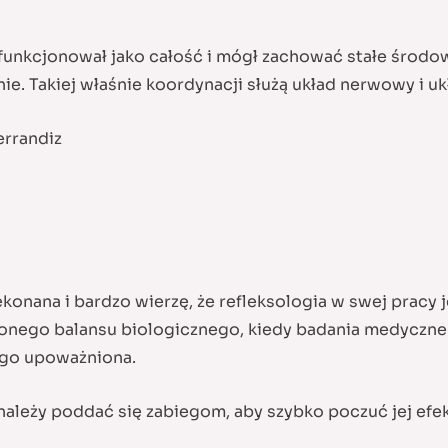
funkcjonował jako całość i mógł zachować stałe środow
e. Takiej właśnie koordynacji służą układ nerwowy i u
errandiz
konana i bardzo wierzę, że refleksologia w swej pracy je
conego balansu biologicznego, kiedy badania medyczne 
ego upoważniona.
należy poddać się zabiegom, aby szybko poczuć jej efek