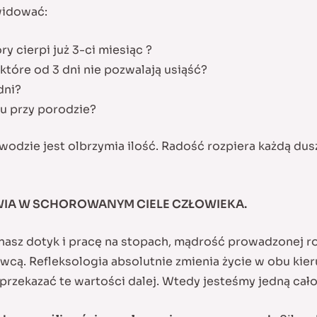
kwidować:
y cierpi już 3-ci miesiąc ?
tóre od 3 dni nie pozwalają usiąść?
dni?
ku przy porodzie?
awodzie jest olbrzymia ilość. Radość rozpiera każdą du
IA W SCHOROWANYM CIELE CZŁOWIEKA.
nasz dotyk i pracę na stopach, mądrość prowadzonej r
dawcą. Refleksologia absolutnie zmienia życie w obu kie
przekazać te wartości dalej. Wtedy jesteśmy jedną całoś