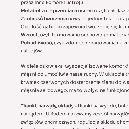
przez inne komórki ustroju.
Metabolizm – przemiana materii
czyli całoksz
Zdolność tworzenia
nowych jednostek przez p
Ciągłość gatunku zapewnia tworzenie się kom
Wzrost
, czyli formowanie się nowego materiał
Pobudliwość,
czyli zdolność reagowania na 
ustrojów.
W ciele człowieka wyspecjalizowane komórki p
mięśni co umożliwia nasze ruchy. W układzie 
krwinek czerwonych dostarczenie tlenu do wsz
mięśnia sercowego, ma to wpływ na funkcjon
Tkanki, narządy, układy –
tkanki
są wyodrębnioną
narządem. Układem nazywamy zespół narządów
związków chemicznych, regulacja składu chemi