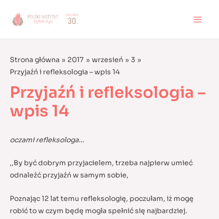
Skip
to
MAI
content
MEN
Strona główna
2017
wrzesień
3
Przyjaźń i refleksologia – wpis 14
Przyjaźń i refleksologia –
wpis 14
oczami refleksologa…
,,By być dobrym przyjacielem, trzeba najpierw umieć
odnaleźć przyjaźń w samym sobie,
Poznając 12 lat temu refleksologię, poczułam, iż mogę
robić to w czym będę mogła spełnić się najbardziej.