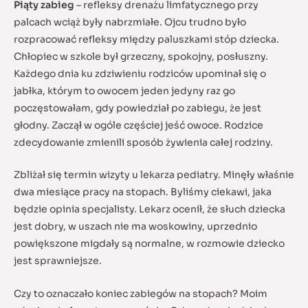
Piąty zabieg
– refleksy drenażu limfatycznego przy
palcach wciąż były nabrzmiałe. Ojcu trudno było
rozpracować refleksy między paluszkami stóp dziecka.
Chłopiec w szkole był grzeczny, spokojny, posłuszny.
Każdego dnia ku zdziwieniu rodziców upominał się o
jabłka, którym to owocem jeden jedyny raz go
poczęstowałam, gdy powiedział po zabiegu, że jest
głodny. Zaczął w ogóle częściej jeść owoce. Rodzice
zdecydowanie zmienili sposób żywienia całej rodziny.
Zbliżał się termin wizyty u lekarza pediatry. Minęły właśnie
dwa miesiące pracy na stopach. Byliśmy ciekawi, jaka
będzie opinia specjalisty. Lekarz ocenił, że słuch dziecka
jest dobry, w uszach nie ma woskowiny, uprzednio
powiększone migdały są normalne, w rozmowie dziecko
jest sprawniejsze.
Czy to oznaczało koniec zabiegów na stopach? Moim