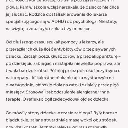
trudności z koncentracją, dziwnie potrząsał rączkami i
głową.
Pani w szkole wciąż narzekała, że dziecko nie chce
jej słuchać. Rodzice dostali skierowanie do lekarza
specjalizującego się w ADHD i do psychologa. Niestety,
na wizytę trzeba było czekać trzy miesiące.
Od dłuższego czasu szukali pomocy u lekarzy, ale
przeraziła ich duża ilość antybiotyków przepisywanych
dziecku. Zaczęli poszukiwać zdrowia przez akupunkturę –
po dziesięciu zabiegach nastąpiła niewielka poprawa, ale
trwała bardzo krótko. Później przez pół roku leczyli syna u
naturopaty – kilkakrotne płukanie uszu wystarczyło na
dwa tygodnie, chińskie zioła na zatoki działały przez pięć
miesięcy. Stosowali też odczulanie alergiczne i inne
terapie. O refleksologii zadecydował ojciec dziecka.
Co mówiły stopy dziecka w czasie zabiegu? Były bardzo
bladziutkie, zalane stwardniałą masą wokół obu stópek,
powyżej kostek. Techniki relaksu od razu rozbawiły