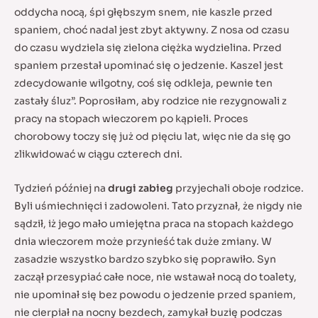
oddycha nocą, śpi głębszym snem, nie kaszle przed
spaniem, choć nadal jest zbyt aktywny. Z nosa od czasu
do czasu wydziela się zielona ciężka wydzielina. Przed
spaniem przestał upominać się o jedzenie. Kaszel jest
zdecydowanie wilgotny, coś się odkleja, pewnie ten
zastały śluz”. Poprosiłam, aby rodzice nie rezygnowali z
pracy na stopach wieczorem po kąpieli. Proces
chorobowy toczy się już od pięciu lat, więc nie da się go
zlikwidować w ciągu czterech dni.
Tydzień później na
drugi zabieg
przyjechali oboje rodzice.
Byli uśmiechnięci i zadowoleni. Tato przyznał, że nigdy nie
sądził, iż jego mało umiejętna praca na stopach każdego
dnia wieczorem może przynieść tak duże zmiany. W
zasadzie wszystko bardzo szybko się poprawiło. Syn
zaczął przesypiać całe noce, nie wstawał nocą do toalety,
nie upominał się bez powodu o jedzenie przed spaniem,
nie cierpiał na nocny bezdech, zamykał buzię podczas