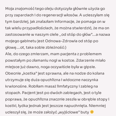
Moja znajomość tego oleju dotyczyła głównie użycia go
przy zaparciach i do regeneracji włosów. A ucieszyłam się
tym bardziej, jak znalazłam informacje, że pomaga on w
tak wielu przypadłościach, że można stwierdzić, że ma on
zastosowanie w naszym ciele ,,od stóp do głów”….a nazwa
mojego gabinetu jest Odnowa-Zdrowia od stóp po
głowę….ot, taka sobie zbieżność:)
Ale, do czego zmierzam, mam pacjenta z problemem
powstałym po złamaniu nogi w kostce. Zdarzenie miało
miejsce już dawno, noga oczywiście była w gipsie.
Obecnie „kostka” jest sprawna, ale na nodze do kolana
utrzymuje się duża opuchlizna i widoczne naczynka
krwionośne. Robiłam masaż limfatyczny i zabieg na
stopach. Pacjent jest po dwóch zabiegach, jest o tyle
poprawa, że opuchlizna znacznie zeszła w obrębie stopy i
kostki, łydka jednak jest jeszcze napuchnięta. Niemniej
ucieszył się, że może założyć „wyjściowe” buty