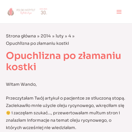
Skip
to
MAI
content
MEN
Strona główna
2014
luty
4
Opuchlizna po złamaniu kostki
Opuchlizna po złamaniu
kostki
Witam Wando,
Przeczytałam Twój artykuł o pacjentce ze stłuczoną stopą.
Zaciekawiło mnie użycie oleju rycynowego, wkręciłam się
i zaczęłam szukać…, przewertowałam multum stron i
znalazłam informacje na temat oleju rycynowego, o
których wcześniej nie wiedziałam.