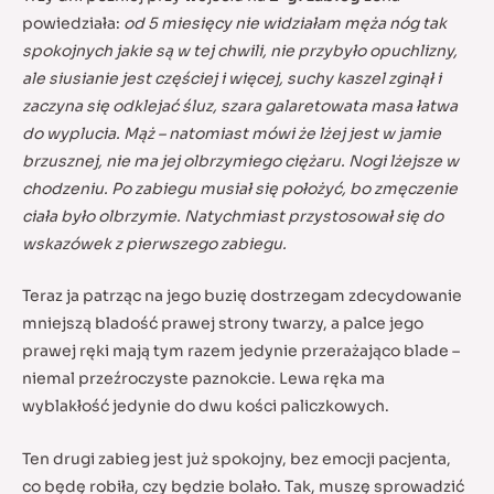
powiedziała:
od 5 miesięcy nie widziałam męża nóg tak
spokojnych jakie są w tej chwili, nie przybyło opuchlizny,
ale siusianie jest częściej i więcej, suchy kaszel zginął i
zaczyna się odklejać śluz, szara galaretowata masa łatwa
do wyplucia. Mąż – natomiast mówi że lżej jest w jamie
brzusznej, nie ma jej olbrzymiego ciężaru. Nogi lżejsze w
chodzeniu. Po zabiegu musiał się położyć, bo zmęczenie
ciała było olbrzymie. Natychmiast przystosował się do
wskazówek z pierwszego zabiegu.
Teraz ja patrząc na jego buzię dostrzegam zdecydowanie
mniejszą bladość prawej strony twarzy, a palce jego
prawej ręki mają tym razem jedynie przerażająco blade –
niemal przeźroczyste paznokcie. Lewa ręka ma
wyblakłość jedynie do dwu kości paliczkowych.
Ten drugi zabieg jest już spokojny, bez emocji pacjenta,
co będę robiła, czy będzie bolało. Tak, muszę sprowadzić