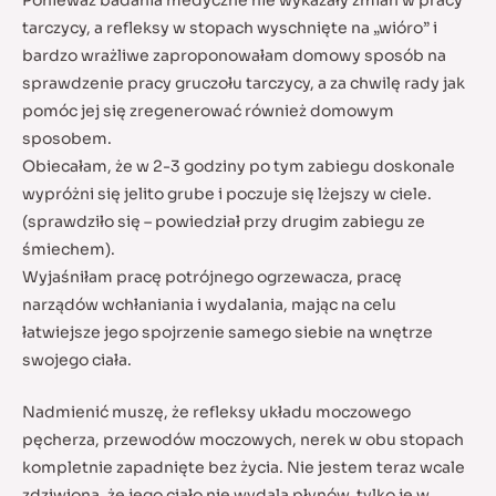
tarczycy, a refleksy w stopach wyschnięte na „wióro” i
bardzo wrażliwe zaproponowałam domowy sposób na
sprawdzenie pracy gruczołu tarczycy, a za chwilę rady jak
pomóc jej się zregenerować również domowym
sposobem.
Obiecałam, że w 2-3 godziny po tym zabiegu doskonale
wypróżni się jelito grube i poczuje się lżejszy w ciele.
(sprawdziło się – powiedział przy drugim zabiegu ze
śmiechem).
Wyjaśniłam pracę potrójnego ogrzewacza, pracę
narządów wchłaniania i wydalania, mając na celu
łatwiejsze jego spojrzenie samego siebie na wnętrze
swojego ciała.
Nadmienić muszę, że refleksy układu moczowego
pęcherza, przewodów moczowych, nerek w obu stopach
kompletnie zapadnięte bez życia. Nie jestem teraz wcale
zdziwiona, że jego ciało nie wydala płynów, tylko je w