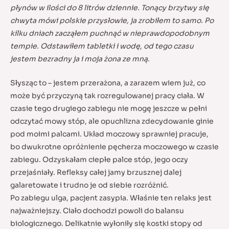
płynów w ilości do 8 litrów dziennie. Tonący brzytwy się
chwyta mówi polskie przysłowie, ja zrobiłem to samo. Po
kilku dniach zacząłem puchnąć w nieprawdopodobnym
tempie. Odstawiłem tabletki i wodę, od tego czasu
jestem bezradny ja i moja żona ze mną.
Słysząc to – jestem przerażona, a zarazem wiem już, co
może być przyczyną tak rozregulowanej pracy ciała. W
czasie tego drugiego zabiegu nie mogę jeszcze w pełni
odczytać mowy stóp, ale opuchlizna zdecydowanie ginie
pod moimi palcami. Układ moczowy sprawniej pracuje,
bo dwukrotne opróżnienie pęcherza moczowego w czasie
zabiegu. Odzyskałam ciepłe palce stóp, jego oczy
przejaśniały. Refleksy całej jamy brzusznej dalej
galaretowate i trudno je od siebie rozróżnić.
Po zabiegu ulga, pacjent zasypia. Właśnie ten relaks jest
najważniejszy. Ciało dochodzi powoli do balansu
biologicznego. Delikatnie wyłoniły się kostki stopy od