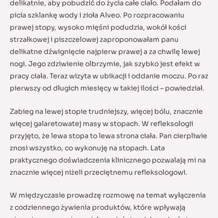
delikatnie, aby pobudzić do życia całe ciało. Podałam do
picia szklankę wody i zioła Alveo. Po rozpracowaniu
prawej stopy, wysoko mięśni podudzia, wokół kości
strzałkowej i piszczelowej zaproponowałam panu
delikatne dźwignięcie najpierw prawej a za chwilę lewej
nogi. Jego zdziwienie olbrzymie, jak szybko jest efekt w
pracy ciała. Teraz wizyta w ubikacji i oddanie moczu. Po raz
pierwszy od długich miesięcy w takiej ilości – powiedział.
Zabieg na lewej stopie trudniejszy, więcej bólu, znacznie
więcej galaretowatej masy w stopach. W refleksologii
przyjęto, że lewa stopa to lewa strona ciała. Pan cierpliwie
znosi wszystko, co wykonuję na stopach. Lata
praktycznego doświadczenia klinicznego pozwalają mi na
znacznie więcej niżeli przeciętnemu refleksologowi.
W międzyczasie prowadzę rozmowę na temat wyłączenia
z codziennego żywienia produktów, które wpływają