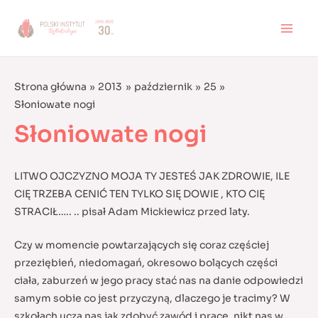
Skip
to
MAI
content
MEN
Strona główna
2013
październik
25
Słoniowate nogi
Słoniowate nogi
LITWO OJCZYZNO MOJA TY JESTEŚ JAK ZDROWIE, ILE
CIĘ TRZEBA CENIĆ TEN TYLKO SIĘ DOWIE , KTO CIĘ
STRACIŁ….. .. pisał Adam Mickiewicz przed laty.
Czy w momencie powtarzających się coraz częściej
przeziębień, niedomagań, okresowo bolących części
ciała, zaburzeń w jego pracy stać nas na danie odpowiedzi
samym sobie co jest przyczyną, dlaczego je tracimy? W
szkołach uczą nas jak zdobyć zawód i pracę, nikt nas w