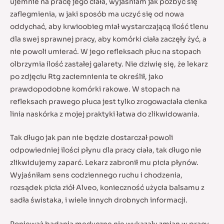
ujemnie na pracę jego ciała, wyjaśniam jak pozbyć się
zaflegmienia, w jaki sposób ma uczyć się od nowa
oddychać, aby krwioobieg miał wystarczającą ilość tlenu
dla swej sprawnej pracy, aby komórki ciała zaczęły żyć, a
nie powoli umierać. W jego refleksach płuc na stopach
olbrzymia ilość zastałej galarety. Nie dziwię się, że lekarz
po zdjęciu Rtg zaciemnienia te określił, jako
prawdopodobne komórki rakowe. W stopach na
refleksach prawego płuca jest tylko zrogowaciała cienka
linia naskórka z mojej praktyki łatwa do zlikwidowania.
Tak długo jak pan nie będzie dostarczał powoli
odpowiedniej ilości płynu dla pracy ciała, tak długo nie
zlikwidujemy zaparć. Lekarz zabronił mu picia płynów.
Wyjaśniłam sens codziennego ruchu i chodzenia,
rozsądek picia ziół Alveo, konieczność użycia balsamu z
sadła świstaka, i wiele innych drobnych informacji.
Ponieważ badania medyczne nie wykazały zmian w pracy