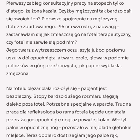
Pierwszy zabieg konsultacyjny pracy na stopach tylko
dlatego, że żona kazała. Czyżby mężczyźni tak bardzo bali
się swoich żon? Pierwsze spojrzenie na mężczyznę
dobrze zbudowanego, 195 cm wzrostu, z nadwagą –
zastanawiam się jak zmieszczę go na fotel terapeutyczny,
czy fotel nie zarwie się pod nim?
Jego twarz z wytrzeszczem oczu, szyja już od poziomu
uszu w dół opuchnięta, a twarz, czoło, głowa w poziomie
policzków w górę przeźroczysta, jak papier wyblakła,
zmęczona.
Na fotelu ciężar ciała rozłożył się – pacjent jest
bezpieczny. Stopy bardzo dużego rozmiaru sięgają
daleko poza fotel. Potrzebne specjalne wsparcie. Trudna
praca dla refleksologa bo rama fotela będzie ugniatała
przerażająco opuchnięte nogi aż powyżej kolan. Włożył
palce w opuchliznę nóg – pozostało w niej blade głębokie
miejsce. Teraz dopiero dostrzegłam jego palce rąk,