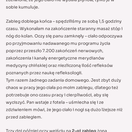
sobie kumuluje.
Zabieg dobiega końca – spędziliśmy ze sobą 1,5 godziny
czasu. Wykonałam na zakończenie staranny masaż stóp i
nóg do kolan. Oczy się panu zamknęły – ciało odpoczywa
po przyjmowaniu nadawanego mu programu życia
poprzez przeszło 7.200 zakończeń nerwowych,
zakończenia i kanały energetyczne merydianów
medycyny chińskiej oraz niezliczoną ilość refleksów
poznanych przez naukę refleksologii.
Tym razem żadnego zadania domowego. Jest zbyt duży
chaos w pracy jego ciała po moim zabiegu, dlatego też
potrzebuje ono czasu pracy i cierpliwości, aby się
wyciszyć. Pan wstaje z fotela – uśmiecha się i ze
zdziwieniem mówi, że jego ciało i nogi są dużo lżejsze niż
przed zabiegiem.
Trzy dni później przy wejściu na
2-gi zabieg
żona