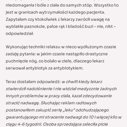
niedomagania i bóle z ciała do samych stóp. Wszystko to
jest w granicach wytrzymałości każdego pacjenta.
Zapytałam czy ktokolwiek z lekarzy zwrócił uwagę na
wyblakłe paznokcie, palce rąk i bladość buzi – nie, nikt –
odpowiedział.
Wykonując techniki relaksu w nieco wydłużonym czasie
zadaję pytania: w jakim czasie nastąpiło drastyczne
puchnięcie nóg, co bolało w ciele, dlaczego lekarz
serwował antybiotyk za antybiotykiem.
Teraz dostałam odpowiedź:
w chwili kiedy lekarz
stwierdził nadciśnienie i nie widział medycznie żadnych
innych problemów w pracy ciała, kazał zdecydowanie
stracić nadwagę.
Słuchając reklam radiowych
postanowiłem zakupić serię „leku” odchudzającego
gwarantującego mi stracenie nadwagi do 10 i więcej kilo w
ciągu 4-6 tygodni. Osoba sprzedająca zaleciła picie