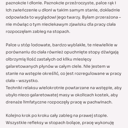
paznokcie i dłonie. Paznokcie przeźroczyste, palce rąk i
ich zwieńczenie u dłoni w takim samym stanie, dokładnie
odpowiada to wyglądowi jego twarzy. Byłam przerażona –
nie mówiąc o tym nieciekawym zjawisku dla pracy ciała
rozpoczęłam zabieg na stopach.
Palce u stóp lodowate, bardzo wyblakłe, te niewielkie w
porównaniu do ciała również opuchnięte stopy dźwigają
olbrzymią ilość zastałych od kilku miesięcy
galaretowanych płynów w całym ciele. Nie jestem w
stanie na wstępie określić, co jest rozregulowane w pracy
ciała – wszystko.
Techniki relaksu wielokrotnie powtarzane na wstępie, aby
ubyło nieco galaretowatej masy w okolicach kostek, aby
drenaże limfatyczne rozpoczęły pracę w pachwinach.
Kolejno krok po kroku cały zabieg na prawej stopie.
Wszystkie refleksy w stopach bolące, pracę wykonuję