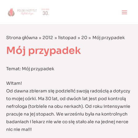
Skip
to
MAI
content
MEN
Strona główna
2012
listopad
20
Mój przypadek
Mój przypadek
Temat: Mój przypadek
Witam!
Od dawna zbieram się podzielić swoją radością a dotyczy
to mojej córki. Ma 30 lat, od dwóch lat jest pod kontrolą
nefrologa (torbiele na obu nerkach). Od roku intensywnie
pracuje na jej stopach. We wrześniu była na kontrolnych
badaniach
i lekarz nie wie co się stało ale na jednej nerce
nic nie ma!!!