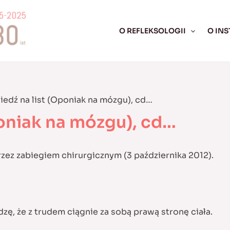
O REFLEKSOLOGII
O INS
edź na list (Oponiak na mózgu), cd…
oniak na mózgu), cd…
z zabiegiem chirurgicznym (3 października 2012).
zę, że z trudem ciągnie za sobą prawą stronę ciała.