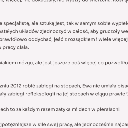
ga specjalistę, ale sztuką jest, tak w samym sobie wyp
ostałych układów zjednoczyć w całość, aby gruczoły we
 prawidłowo oddychać, jeść z rozsądkiem i wiele wię
pracy ciała.
iakiem mózgu, ale jest jeszcze coś więcej co pozwolił
u 2012 robić zabiegi na stopach, Ewa nie umiała pisac 
ły zabiegi refleksologii na jej stopach w ciągu prawie 
pach to za każdym razem zatyka mi dech w piersiach!
potężniejsze w sile swej pracy, ale jednocześnie najba