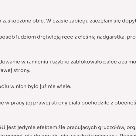
 zaskoczone obie. W czasie zabiegu zaczęłam się dopyty
sposób ludziom drętwieją ręce z cieśnią nadgarstka, pr
cydowanie w ramieniu i szybko zablokowało palce a za m
rawej strony.
lu w nich było już nie wiele.
ie w pracy jej prawej strony ciała pochodziło z obecn
 jest jedynie efektem źle pracujących gruczołów, orga
ę więcej, nie dokuczały, nie wyszły do wierzchu. Rosn