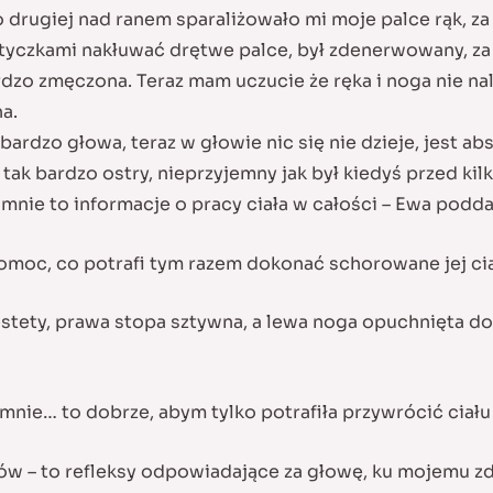
 drugiej nad ranem sparaliżowało mi moje palce rąk, za 
atyczkami nakłuwać drętwe palce, był zdenerwowany, za 
o zmęczona. Teraz mam uczucie że ręka i noga nie nale
a.
bardzo głowa, teraz w głowie nic się nie dzieje, jest ab
 tak bardzo ostry, nieprzyjemny jak był kiedyś przed ki
a mnie to informacje o pracy ciała w całości – Ewa podd
pomoc, co potrafi tym razem dokonać schorowane jej cia
estety, prawa stopa sztywna, a lewa noga opuchnięta do
 mnie… to dobrze, abym tylko potrafiła przywrócić ciał
ów – to refleksy odpowiadające za głowę, ku mojemu zdz