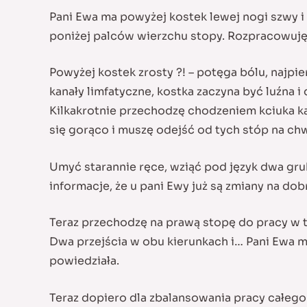
Pani Ewa ma powyżej kostek lewej nogi szwy i 
poniżej palców wierzchu stopy. Rozpracowuję s
Powyżej kostek zrosty ?! – potęga bólu, najpie
kanały limfatyczne, kostka zaczyna być luźna i
Kilkakrotnie przechodzę chodzeniem kciuka ka
się gorąco i muszę odejść od tych stóp na chw
Umyć starannie ręce, wziąć pod język dwa grube
informacje, że u pani Ewy już są zmiany na dob
Teraz przechodzę na prawą stopę do pracy w 
Dwa przejścia w obu kierunkach i… Pani Ewa m
powiedziała.
Teraz dopiero dla zbalansowania pracy całego