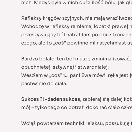
nich. Kiedyś była w nich duża ilość bólu, jak g
Refleksy kręgów szyjnych, nie mają wrażliwośc
Wchodzę w refleksy ramienia, łopatki prawej n
przeszywający ból natrafiłam po obu stronach
czego, ale to „coś” powinno mi natychmiast u
Bardzo bolało, ten ból muszę zminimalizować, w
opuchniętej, sztywnej i stwardniałej.
Weszłam w „coś” i… pani Ewa mówi: ręka jest ju
pachwinie do ciała.
Sukces ?! – żaden sukces,
zabieraj się dalej ko
mój – tylko tego co potrafi dokonać ciało czł
Wciąż powtarzam techniki relaksu, poszukuję t