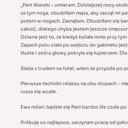
„Pani Wando – umieram.
Dzisiejszej nocy około
za tym noga, obudziłam męża, aby zaczął mi p
potem w nogach. Zasnęłam. Obudziłam się bardz
całość, dlatego chyba jestem jeszcze zmęczon
Dziwne jest to, że kiedyś bolała mnie przy tym 
Zapach potu ciała po wejściu do gabinetu jest
tłuste i skóra głowy pokryła się łupierzem. Dl
Siada z trudem na fotel, wiem że przyszła po 
Pierwsze techniki relaksu na obu stopach – ni
rusza się wcale.
Ewa mówi: będzie się Pani bardzo źle czuła po
Próbuję co najlepsze, zaczynam pracę od palc