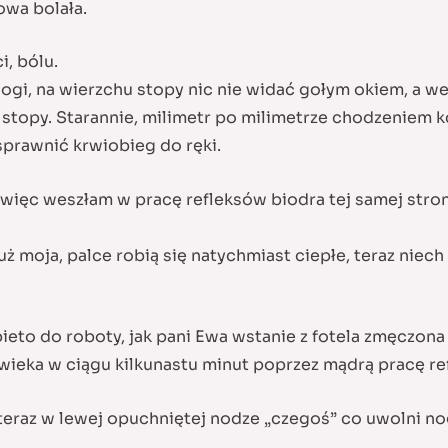
łowa bolała.
i, bólu.
ogi, na wierzchu stopy nic nie widać gołym okiem, a we
 stopy. Starannie, milimetr po milimetrze chodzeniem k
sprawnić krwiobieg do ręki.
ięc weszłam w pracę refleksów biodra tej samej strony i
ż moja, palce robią się natychmiast ciepłe, teraz niech
bieto do roboty, jak pani Ewa wstanie z fotela zmęczona a
owieka w ciągu kilkunastu minut poprzez mądrą pracę ref
eraz w lewej opuchniętej nodze „czegoś” co uwolni nog