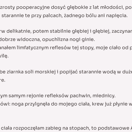
zrosty pooperacyjne dosyć głębokie z lat młodości, po 
tarannie te przy palcach, żadnego bólu ani napięcia.
rw delikatnie, potem stabilnie głębiej i głębiej, zacz
 dobrze widoczna, opuchlizna nogi ginie.
nałem limfatycznym reflesów tej stopy, moje ciało od
ilę.
 ziarnka soli morskiej i popijać starannie wodą w dużej
re.
tym samym rejonie refleksów pachwin, miednicy.
ówi: noga przylgnęła do mojego ciała, krew już płynie 
 ciała rozpoczęłam zabieg na stopach, to podstawowe 