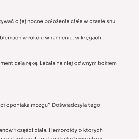
wać o jej nocne położenie ciała w czasie snu.
oblemach w łokciu w ramieniu, w kręgach
oment całą rękę. Leżała na niej dziwnym bokiem
ości oponiaka mózgu? Doświadczyła tego
nów i części ciała. Hemoroidy o których
ąca galaretowata gula na boku lewej stopy