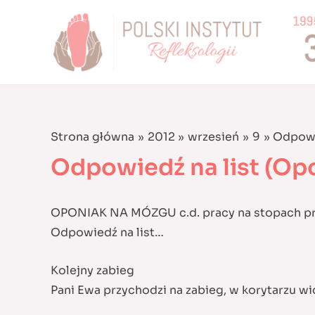
Skip
to
content
Strona główna
2012
wrzesień
9
Odpowi
Odpowiedź na list (Op
OPONIAK NA MÓZGU c.d. pracy na stopach prze
Odpowiedź na list…
Kolejny zabieg
Pani Ewa przychodzi na zabieg, w korytarzu wid