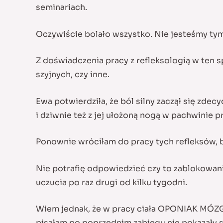
seminariach.
Oczywiście bolało wszystko. Nie jesteśmy tym
Z doświadczenia pracy z refleksologią w ten 
szyjnych, czy inne.
Ewa potwierdziła, że ból silny zaczął się zde
i dziwnie też z jej ułożoną nogą w pachwinie p
Ponownie wróciłam do pracy tych refleksów, bó
Nie potrafię odpowiedzieć czy to zablokowan
uczucia po raz drugi od kilku tygodni.
Wiem jednak, że w pracy ciała OPONIAK MÓZGU
pisałam po poprzednim zabiegu nie pokazały si