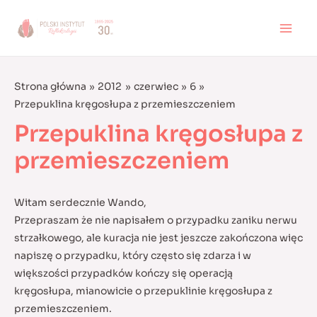
Skip
to
MAI
content
MEN
Strona główna
2012
czerwiec
6
Przepuklina kręgosłupa z przemieszczeniem
Przepuklina kręgosłupa z
przemieszczeniem
Witam serdecznie Wando,
Przepraszam że nie napisałem o przypadku zaniku nerwu
strzałkowego, ale kuracja nie jest jeszcze zakończona więc
napiszę o przypadku, który często się zdarza i w
większości przypadków kończy się operacją
kręgosłupa, mianowicie o przepuklinie kręgosłupa z
przemieszczeniem.