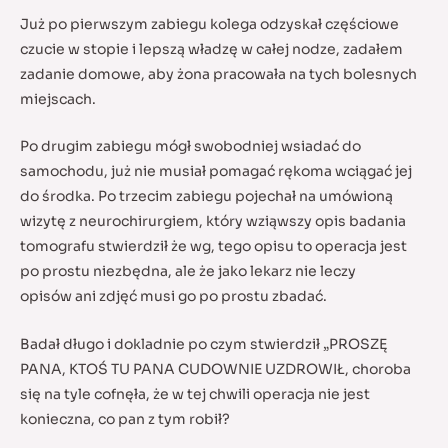
Już po pierwszym zabiegu kolega odzyskał częściowe
czucie w stopie i lepszą władzę w całej nodze, zadałem
zadanie domowe, aby żona pracowała na tych bolesnych
miejscach.
Po drugim zabiegu mógł swobodniej wsiadać do
samochodu, już nie musiał pomagać rękoma wciągać jej
do środka. Po trzecim zabiegu pojechał na umówioną
wizytę z neurochirurgiem, który wziąwszy opis badania
tomografu stwierdził że wg, tego opisu to operacja jest
po prostu niezbędna, ale że jako lekarz nie leczy
opisów ani zdjęć musi go po prostu zbadać.
Badał długo i dokladnie po czym stwierdził „PROSZĘ
PANA, KTOŚ TU PANA CUDOWNIE UZDROWIŁ, choroba
się na tyle cofnęła, że w tej chwili operacja nie jest
konieczna, co pan z tym robił?