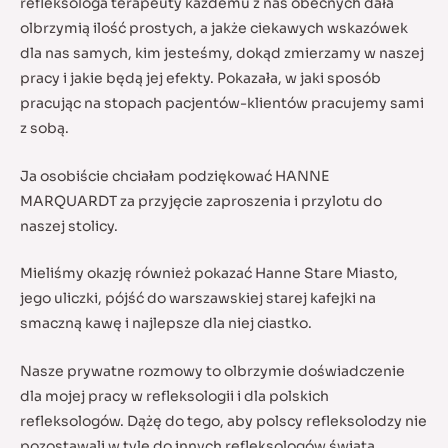
refleksologa terapeuty każdemu z nas obecnych dała
olbrzymią ilość prostych, a jakże ciekawych wskazówek
dla nas samych, kim jesteśmy, dokąd zmierzamy w naszej
pracy i jakie będą jej efekty. Pokazała, w jaki sposób
pracując na stopach pacjentów-klientów pracujemy sami
z sobą.
Ja osobiście chciałam podziękować HANNE
MARQUARDT za przyjęcie zaproszenia i przylotu do
naszej stolicy.
Mieliśmy okazję również pokazać Hanne Stare Miasto,
jego uliczki, pójść do warszawskiej starej kafejki na
smaczną kawę i najlepsze dla niej ciastko.
Nasze prywatne rozmowy to olbrzymie doświadczenie
dla mojej pracy w refleksologii i dla polskich
refleksologów. Dążę do tego, aby polscy refleksolodzy nie
pozostawali w tyle do innych refleksologów świata.