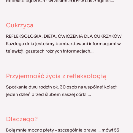
Refleksologów ICR- wrzesień 2009 w Los Angeles…
Cukrzyca
REFLEKSOLOGIA, DIETA, ĆWICZENIA DLA CUKRZYKÓW
Każdego dnia jesteśmy bombardowani informacjami w
telewizji, gazetach rożnych informacjach…
Przyjemność życia z refleksologią
Spotkanie dwu rodzin ok. 30 osob na wspólnej kolacji
jeden dzień przed ślubem naszej córki.…
Dlaczego?
Bolą mnie mocno pięty – szczególnie prawa … mówi 53