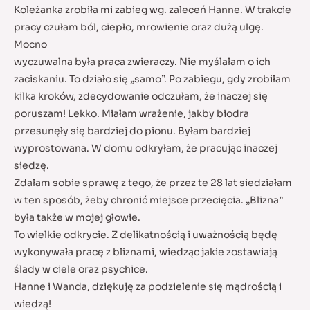
Koleżanka zrobiła mi zabieg wg. zaleceń Hanne. W trakcie
pracy czułam ból, ciepło, mrowienie oraz dużą ulgę.
Mocno
wyczuwalna była praca zwieraczy. Nie myślałam o ich
zaciskaniu. To działo się „samo”. Po zabiegu, gdy zrobiłam
kilka kroków, zdecydowanie odczułam, że inaczej się
poruszam! Lekko. Miałam wrażenie, jakby biodra
przesunęły się bardziej do pionu. Byłam bardziej
wyprostowana. W domu odkryłam, że pracując inaczej
siedzę.
Zdałam sobie sprawę z tego, że przez te 28 lat siedziałam
w ten sposób, żeby chronić miejsce przecięcia. „Blizna”
była także w mojej głowie.
To wielkie odkrycie. Z delikatnością i uważnością będę
wykonywała pracę z bliznami, wiedząc jakie zostawiają
ślady w ciele oraz psychice.
Hanne i Wanda, dziękuję za podzielenie się mądrością i
wiedzą!