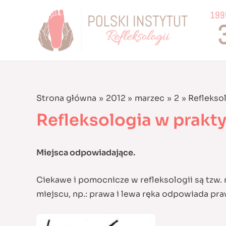
Skip
to
content
Strona główna
2012
marzec
2
Reflekso
Refleksologia w prakt
Miejsca odpowiadające.
Ciekawe i pomocnicze w refleksologii są tzw
miejscu, np.: prawa i lewa ręka odpowiada pra