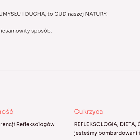
ŁA UMYSŁU I DUCHA, to CUD naszej NATURY.
niesamowity sposób.
kność
Cukrzyca
erencji Refleksologów
REFLEKSOLOGIA, DIETA,
jesteśmy bombardowani in