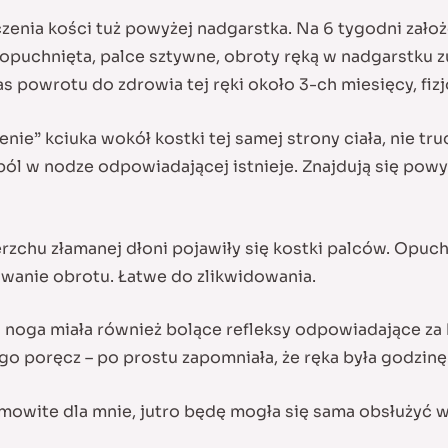
czenia kości tuż powyżej nadgarstka. Na 6 tygodni założ
a opuchnięta, palce sztywne, obroty ręką w nadgarstku 
czas powrotu do zdrowia tej ręki około 3-ch miesięcy, fi
nie” kciuka wokół kostki tej samej strony ciała, nie t
ból w nodze odpowiadającej istnieje. Znajdują się powyż
rzchu złamanej dłoni pojawiły się kostki palców. Opuchl
owanie obrotu. Łatwe do zlikwidowania.
noga miała również bolące refleksy odpowiadające za bó
go poręcz – po prostu zapomniała, że ręka była godzin
amowite dla mnie, jutro będę mogła się sama obsłużyć 