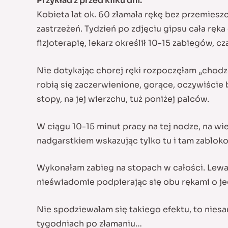
Przykład z przed kilku dni.
Kobieta lat ok. 60 złamała rękę bez przemiesz
zastrzeżeń. Tydzień po zdjęciu gipsu cała ręk
fizjoterapię, lekarz określił 10-15 zabiegów, 
Nie dotykając chorej ręki rozpoczęłam „chodze
robią się zaczerwienione, gorące, oczywiście 
stopy, na jej wierzchu, tuż poniżej palców.
W ciągu 10-15 minut pracy na tej nodze, na wie
nadgarstkiem wskazując tylko tu i tam zablok
Wykonałam zabieg na stopach w całości. Lewa 
nieświadomie podpierając się obu rękami o je
Nie spodziewałam się takiego efektu, to nies
tygodniach po złamaniu…