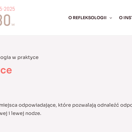
O REFLEKSOLOGII
O INS
logia w praktyce
yce
. miejsca odpowiadające, które pozwalają odnaleźć od
wej i lewej nodze.