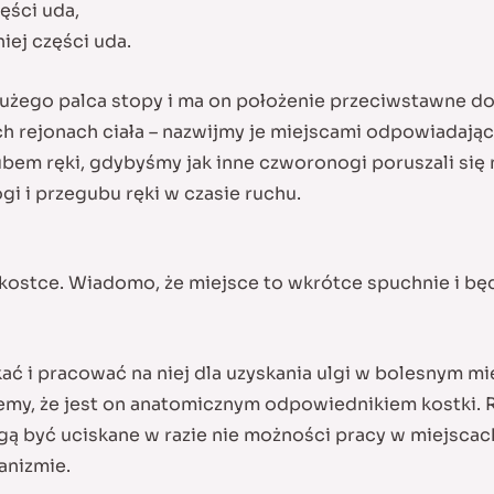
ęści uda,
iej części uda.
użego palca stopy i ma on położenie przeciwstawne do
rejonach ciała – nazwijmy je miejscami odpowiadający
em ręki, gdybyśmy jak inne czworonogi poruszali się 
gi i przegubu ręki w czasie ruchu.
kostce. Wiadomo, że miejsce to wkrótce spuchnie i będz
kać i pracować na niej dla uzyskania ulgi w bolesnym 
my, że jest on anatomicznym odpowiednikiem kostki. 
ą być uciskane w razie nie możności pracy w miejscac
anizmie.