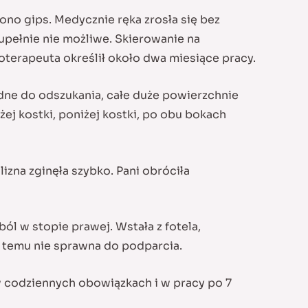
ono gips. Medycznie ręka zrosła się bez
zupełnie nie możliwe. Skierowanie na
zjoterapeuta określił około dwa miesiące pracy.
rudne do odszukania, całe duże powierzchnie
ej kostki, poniżej kostki, po obu bokach
izna zginęła szybko. Pani obróciła
l w stopie prawej. Wstała z fotela,
ę temu nie sprawna do podparcia.
w codziennych obowiązkach i w pracy po 7