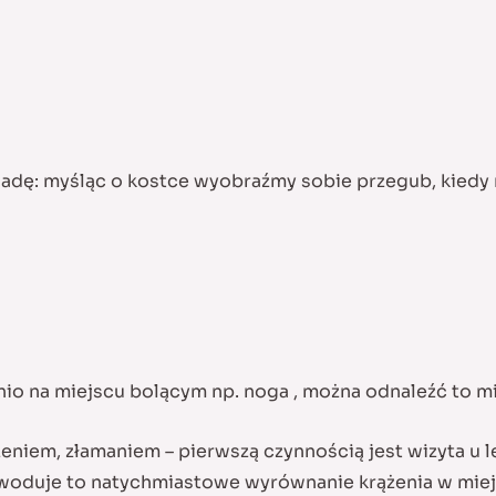
adę: myśląc o kostce wyobraźmy sobie przegub, kiedy 
o na miejscu bolącym np. noga , można odnaleźć to mi
iem, złamaniem – pierwszą czynnością jest wizyta u le
owoduje to natychmiastowe wyrównanie krążenia w miejs