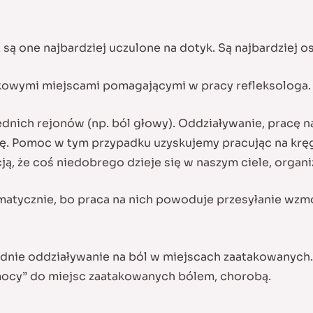
są one najbardziej uczulone na dotyk. Są najbardziej os
kowymi miejscami pomagającymi w pracy refleksologa.
dnich rejonów (np. ból głowy). Oddziaływanie, pracę n
. Pomoc w tym przypadku uzyskujemy pracując na kręgac
ą, że coś niedobrego dzieje się w naszym ciele, organi
atycznie, bo praca na nich powoduje przesyłanie wzm
ednie oddziaływanie na ból w miejscach zaatakowanych.
mocy” do miejsc zaatakowanych bólem, chorobą.