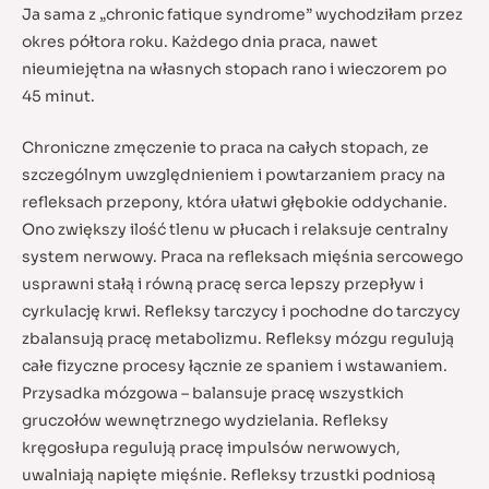
Ja sama z „chronic fatique syndrome” wychodziłam przez
okres półtora roku. Każdego dnia praca, nawet
nieumiejętna na własnych stopach rano i wieczorem po
45 minut.
Chroniczne zmęczenie to praca na całych stopach, ze
szczególnym uwzględnieniem i powtarzaniem pracy na
refleksach przepony, która ułatwi głębokie oddychanie.
Ono zwiększy ilość tlenu w płucach i relaksuje centralny
system nerwowy. Praca na refleksach mięśnia sercowego
usprawni stałą i równą pracę serca lepszy przepływ i
cyrkulację krwi. Refleksy tarczycy i pochodne do tarczycy
zbalansują pracę metabolizmu. Refleksy mózgu regulują
całe fizyczne procesy łącznie ze spaniem i wstawaniem.
Przysadka mózgowa – balansuje pracę wszystkich
gruczołów wewnętrznego wydzielania. Refleksy
kręgosłupa regulują pracę impulsów nerwowych,
uwalniają napięte mięśnie. Refleksy trzustki podniosą