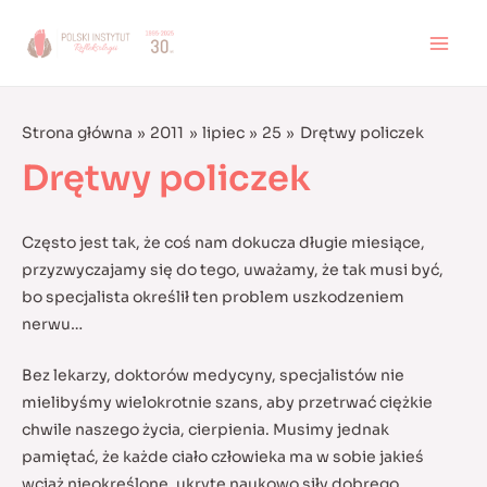
Skip
to
MAI
content
MEN
Strona główna
2011
lipiec
25
Drętwy policzek
Drętwy policzek
Często jest tak, że coś nam dokucza długie miesiące,
przyzwyczajamy się do tego, uważamy, że tak musi być,
bo specjalista określił ten problem uszkodzeniem
nerwu…
Bez lekarzy, doktorów medycyny, specjalistów nie
mielibyśmy wielokrotnie szans, aby przetrwać ciężkie
chwile naszego życia, cierpienia. Musimy jednak
pamiętać, że każde ciało człowieka ma w sobie jakieś
wciąż nieokreślone, ukryte naukowo siły dobrego