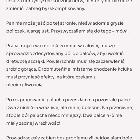
lekarza dentysty: uszkodzony nerw, niestety nic nie może
zmienić. Zabieg był skomplikowany.
Pan nie może jeść po tej stronie, nieświadomie gryzie
policzek, wargę ust. Przyzwyczaiłem się do tego – mówi.
Praca moja trwa może 4-5 minut w całości, muszę
sprowadzić zdecydowany ból do palców, aby uwolnić
drętwotę szczęki. Powierzchnia musi się zaczerwienić,
zrobić gorąca. Drobniuteńkie, misterne chodzenie kciuka
musi przynieść efekty, na które czekam z
niecierpliwością.
Po rozpracowaniu palucha przeszłam na pozostałe palce.
Dwa z nich 4-5 wrażliwe, ale mniej bolesne. Na przeciwnej
stopie ból palucha nieco mniejszy. Dwa palce 4-5 nie
miały żadnej wrażliwości.
Prowadząc cały zabieg bez problemu zlikwidowałam bóle