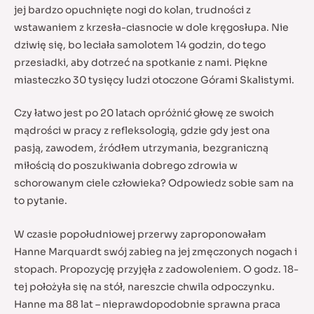
jej bardzo opuchnięte nogi do kolan, trudności z
wstawaniem z krzesła-ciasnocie w dole kręgosłupa. Nie
dziwię się, bo leciała samolotem 14 godzin, do tego
przesiadki, aby dotrzeć na spotkanie z nami. Piękne
miasteczko 30 tysięcy ludzi otoczone Górami Skalistymi.
Czy łatwo jest po 20 latach opróżnić głowę ze swoich
mądrości w pracy z refleksologią, gdzie gdy jest ona
pasją, zawodem, źródłem utrzymania, bezgraniczną
miłością do poszukiwania dobrego zdrowia w
schorowanym ciele człowieka? Odpowiedz sobie sam na
to pytanie.
W czasie popołudniowej przerwy zaproponowałam
Hanne Marquardt swój zabieg na jej zmęczonych nogach i
stopach. Propozycję przyjęła z zadowoleniem. O godz. 18-
tej położyła się na stół, nareszcie chwila odpoczynku.
Hanne ma 88 lat – nieprawdopodobnie sprawna praca