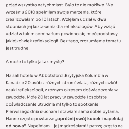
pojąć wszystko natychmiast. Było to nie możliwe. We
wrześniu 2010 spełniłam swoje marzenia, które
zrealizowałam po 10 latach. Wzięłam udział w dwu
stopniach jej kształcenia dla refleksologów. Aby wziąć
udział w takim seminarium powinno się mieć podstawy
jakiejkolwiek refleksologii. Bez tego, zrozumienie tematu
jest trudne.
A może to tylko ja tak myślę?
Na sali hotelu w Abbotsford ,Brytyjska Kolumbia w
Kanadzie 20 osób z różnych stron świata, różnych szkół
nauki refleksologii, z różnym okresem doświadczenia w
zawodzie. Moje 20 lat pracy w zawodzie i osobiste
doświadczenie utrudnia mi tylko to spotkanie.
Pierwszego dnia słucham i stawiam sama sobie pytania.
Hanne często powtarza:
„opróżnij swój kubek i napełniaj
od nowa”.
Napełniam… jej mądrościami i patrzę często na