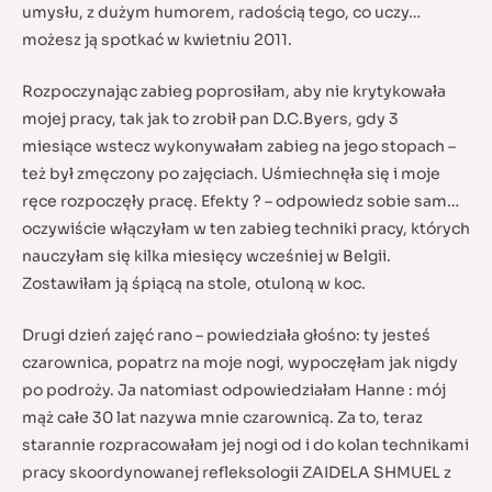
umysłu, z dużym humorem, radością tego, co uczy…
możesz ją spotkać w kwietniu 2011.
Rozpoczynając zabieg poprosiłam, aby nie krytykowała
mojej pracy, tak jak to zrobił pan D.C.Byers, gdy 3
miesiące wstecz wykonywałam zabieg na jego stopach –
też był zmęczony po zajęciach. Uśmiechnęła się i moje
ręce rozpoczęły pracę. Efekty ? – odpowiedz sobie sam…
oczywiście włączyłam w ten zabieg techniki pracy, których
nauczyłam się kilka miesięcy wcześniej w Belgii.
Zostawiłam ją śpiącą na stole, otuloną w koc.
Drugi dzień zajęć rano – powiedziała głośno: ty jesteś
czarownica, popatrz na moje nogi, wypoczęłam jak nigdy
po podroży. Ja natomiast odpowiedziałam Hanne : mój
mąż całe 30 lat nazywa mnie czarownicą. Za to, teraz
starannie rozpracowałam jej nogi od i do kolan technikami
pracy skoordynowanej refleksologii ZAIDELA SHMUEL z