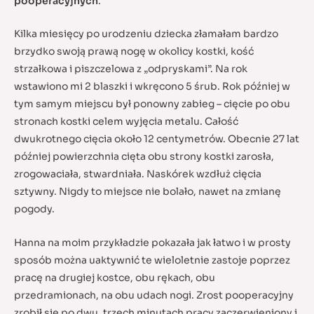
pooperacyjnych
.
Kilka miesięcy po urodzeniu dziecka złamałam bardzo
brzydko swoją prawą nogę w okolicy kostki, kość
strzałkowa i piszczelowa z „odpryskami”. Na rok
wstawiono mi 2 blaszki i wkręcono 5 śrub. Rok później w
tym samym miejscu był ponowny zabieg – cięcie po obu
stronach kostki celem wyjęcia metalu. Całość
dwukrotnego cięcia około 12 centymetrów. Obecnie 27 lat
później powierzchnia cięta obu strony kostki zarosła,
zrogowaciała, stwardniała. Naskórek wzdłuż cięcia
sztywny. Nigdy to miejsce nie bolało, nawet na zmianę
pogody.
Hanna na moim przykładzie pokazała jak łatwo i w prosty
sposób można uaktywnić te wieloletnie zastoje poprzez
pracę na drugiej kostce, obu rękach, obu
przedramionach, na obu udach nogi. Zrost pooperacyjny
zrobił się po dwu, trzech minutach pracy zaczerwieniony i