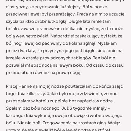
elastyczny, zdecydowanie luźniejszy. Ból w nodze
przeciwnej lewej był przerażający. Praca na nim to uczucie
szycia bardzo drobniutko igłą. Długie lata mnie tam
bolało, zawsze pracowałam delikatnie myśląc, że to może
bolą wewnątrz żylaki. Najbardziej zaskakujący był fakt, że
ból nogi lewej od pachwiny do kolana zginął. Myślałam
przez dwa lata, że przyczyną jego jest ciągłe siedzenie na
krześle w czasie prowadzonych zabiegów. Ten ból nie
pozwalał mi spać nocą na lewym boku. Od czasu do czasu
przenosił się również na prawą nogę.
Pracę Hanne na mojej nodze powtarzałam do końca zajęć
tego dnia kilka razy. Jakie było moje zdziwienie, że noc
przespałam w hotelu zupełnie bez napięcia w nodze.
Spałam bez bólu nocnego. Już 3 tygodnie minęły –
każdego dnia wykonuję swoje obowiązki wobec swojego
bólu. Nic nie boli. Zrogowacenia na zrostach giną. Wciąż
utrzymuje się niewielki ból w lewej nodze na której