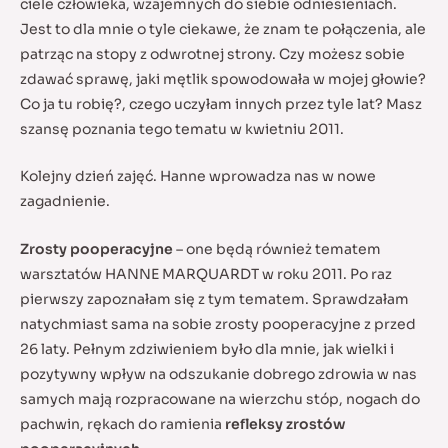
ciele człowieka, wzajemnych do siebie odniesieniach.
Jest to dla mnie o tyle ciekawe, że znam te połączenia, ale
patrząc na stopy z odwrotnej strony. Czy możesz sobie
zdawać sprawę, jaki mętlik spowodowała w mojej głowie?
Co ja tu robię?, czego uczyłam innych przez tyle lat? Masz
szansę poznania tego tematu w kwietniu 2011.
Kolejny dzień zajęć. Hanne wprowadza nas w nowe
zagadnienie.
Zrosty pooperacyjne
– one będą również tematem
warsztatów HANNE MARQUARDT w roku 2011. Po raz
pierwszy zapoznałam się z tym tematem. Sprawdzałam
natychmiast sama na sobie zrosty pooperacyjne z przed
26 laty. Pełnym zdziwieniem było dla mnie, jak wielki i
pozytywny wpływ na odszukanie dobrego zdrowia w nas
samych mają rozpracowane na wierzchu stóp, nogach do
pachwin, rękach do ramienia
refleksy zrostów