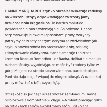
HANNE MARQUARDT szybko określa i wskazuje refleksy
na wierzchu stopy
odpowiadające za zrosty jamy
brzucha i bólu kręgosłupa
. Te bardzo malutkie
powierzchnie zaczerwieniają się, Są bolesne. Hanne
rozpracowuje je swoimi sposobami pracy, wszyscy
patrzymy na zrosty naszymi oczyma ze zdziwieniem jak
szybko powierzchnia ich zaczerwienia się, robi się
zdecydowanie elastyczna. Hanne smaruje ten zrost
kremem Resque Remedies – dr Bacha, delikatnie masuje
ruchami śruby, wyjaśniając, ze może być robiony tylko w
górę. Miejsce na stopie zaczerwienione, bardzo bolące.
Pani nie daje się już więcej do niego dotknąć. W czasie tej
pracy mówi też o bólu szycia igłą.
Szczękościsk jednej z uczestniczek seminarium Hanne
odblokowała kompletnie w ciągu 3-4 minut pracując tylko
na refleksach zębów swojej mapy stóp. Ból kolana