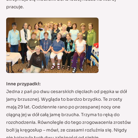
pracuje.
Inne przypadki:
Jedna z pań po dwu cesarskich cięciach od pępka w dół
jamy brzusznej. Wygląda to bardzo brzydko. Te zrosty
mają 29 lat. Codziennie rano po przespanej nocy one
ciągną jej w dół całą jamę brzucha. Trzyma to ręką do
rozchodzenia. Równolegle do tego zrogowacenia zrostów
boli ją kręgosłup – mówi, ze czasami rozluźnia się. Nigdy
nie kojarzyła tych dwu zależności od siebie.