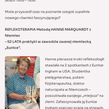
latach 1936 – 1938.
Może przyszedł czas na poznanie czegoś zupełnie
nowego również fascynującego?
REFLEXOTERAPIA Metodą HANNE MARQUARDT z
Niemiec
– 52 LATA praktyki w zawodzie zwanej niemiecką
„Eunice”.
Hanne pierwsze kroki refleksologii
stawiała na 2 spotkaniach z Eunice
Ingham w USA. Studentka
pielęgniarstwa, potem
fizjoterapeutka, doktor
naturopata w Niemczech –
poszukiwała swojego „miejsca” na
ziemi. Zafascynowała ją Eunice
Ingham poprzez pracę na stopach.