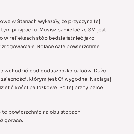
kowe w Stanach wykazały, że przyczyna tej
w tym przypadku. Musisz pamiętać że SM jest
 w refleksach stóp będzie istnieć jako
ty zrogowaciałe. Bolące całe powierzchnie
nnie wchodzić pod poduszeczkę palców. Duże
zależności, którym jest Ci wygodne. Naciągaj
dzielić kości paliczkowe. Po tej pracy palce
 – te powierzchnie na obu stopach
eż gorące.