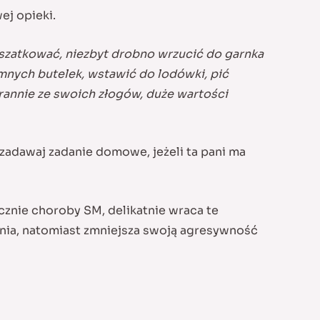
j opieki.
oszatkować, niezbyt drobno wrzucić do garnka
emnych butelek, wstawić do lodówki, pić
rannie ze swoich złogów, duże wartości
 zadawaj zadanie domowe, jeżeli ta pani ma
cznie choroby SM, delikatnie wraca te
enia, natomiast zmniejsza swoją agresywność