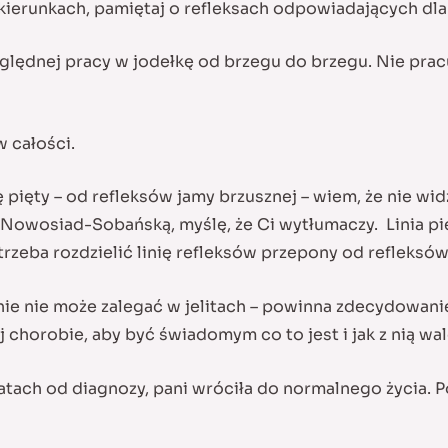
kierunkach, pamiętaj o refleksach odpowiadających dla
ędnej pracy w jodełkę od brzegu do brzegu. Nie pracu
 całości.
pięty – od refleksów jamy brzusznej – wiem, że nie widzia
ą Nowosiad-Sobańską, myślę, że Ci wytłumaczy. Linia pi
trzeba rozdzielić linię refleksów przepony od refleksów
nie nie może zalegać w jelitach – powinna zdecydowan
j chorobie, aby być świadomym co to jest i jak z nią wal
atach od diagnozy, pani wróciła do normalnego życia. 