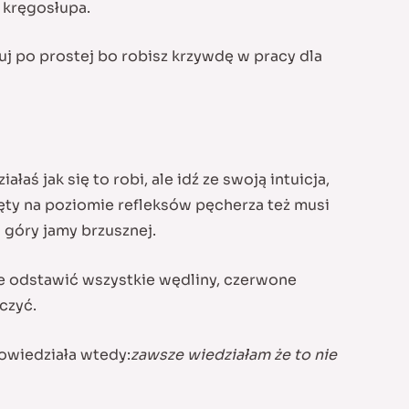
 kręgosłupa.
j po prostej bo robisz krzywdę w pracy dla
łaś jak się to robi, ale idź ze swoją intuicja,
ęty na poziomie refleksów pęcherza też musi
 góry jamy brzusznej.
ie odstawić wszystkie wędliny, czerwone
czyć.
Powiedziała wtedy:
zawsze wiedziałam że to nie