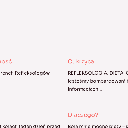
kność
Cukrzyca
erencji Refleksologów
REFLEKSOLOGIA, DIETA,
jesteśmy bombardowani in
informacjach…
Dlaczego?
 kolacji jeden dzień przed
Bolą mnie mocno pięty – s