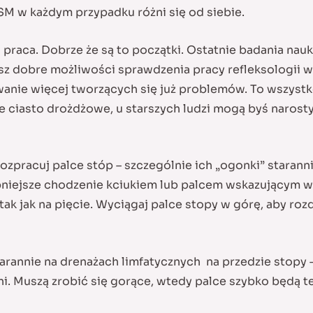
SM w każdym przypadku różni się od siebie.
 praca. Dobrze że są to początki. Ostatnie badania nau
asz dobre możliwości sprawdzenia pracy refleksologii 
wanie więcej tworzących się już problemów. To wszystko
złe ciasto drożdżowe, u starszych ludzi mogą byś naros
ozpracuj palce stóp – szczególnie ich „ogonki” stara
bniejsze chodzenie kciukiem lub palcem wskazującym w 
je tak jak na pięcie. Wyciągaj palce stopy w górę, aby roz
starannie na drenażach limfatycznych na przedzie stopy
i. Muszą zrobić się gorące, wtedy palce szybko będą t