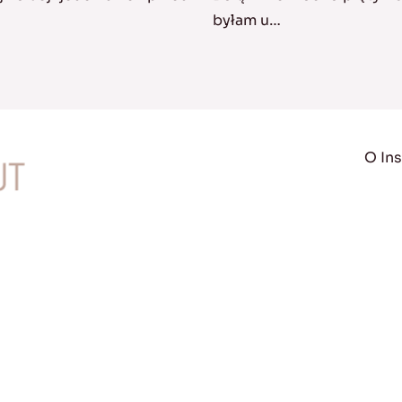
byłam u…
O Ins