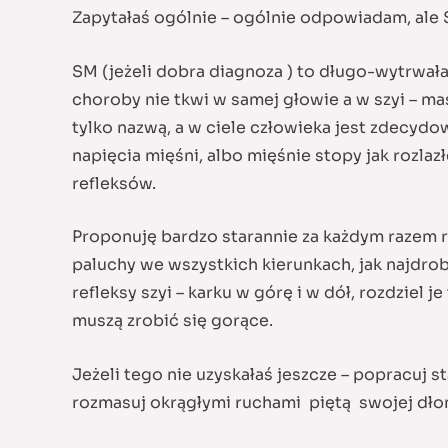
Zapytałaś ogólnie – ogólnie odpowiadam, ale 
SM (jeżeli dobra diagnoza ) to długo-wytrwała
choroby nie tkwi w samej głowie a w szyi – m
tylko nazwą, a w ciele człowieka jest zdecydo
napięcia mięśni, albo mięśnie stopy jak rozla
refleksów.
Proponuję bardzo starannie za każdym razem r
paluchy we wszystkich kierunkach, jak najdro
refleksy szyi – karku w górę i w dół, rozdziel 
muszą zrobić się gorące.
Jeżeli tego nie uzyskałaś jeszcze – popracuj 
rozmasuj okrągłymi ruchami piętą swojej dłon