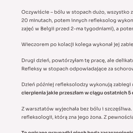
Oczywiście – bólu w stopach dużo, wszystko z
20 minutach, potem innych refleksolog wykona
zajęć w Belgii przed 2-ma tygodniami), a pote
Wieczorem po kolacji kolega wykonał jej zabie
Drugi dzień, powtórzyłam tę pracę, ale delika
Refleksy w stopach odpowiadające za schorowan
Dzień później refleksolodzy wykonują zabiegi n
cierpienia jakie przeszłam w ciągu ostatnich 5 
Z warsztatów wyjechała bez bólu i szczęśliwa. 
refleksologii, którą zna jego żona. Z pewnośc
Te opisane przypadki niech będą zaszczepien