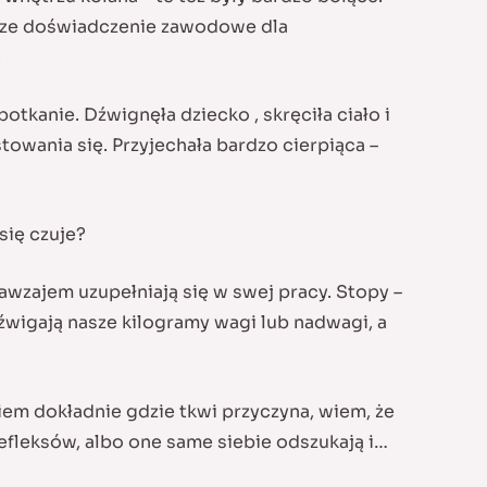
epsze doświadczenie zawodowe dla
.
potkanie. Dźwignęła dziecko , skręciła ciało i
wania się. Przyjechała bardzo cierpiąca –
się czuje?
wzajem uzupełniają się w swej pracy. Stopy –
dźwigają nasze kilogramy wagi lub nadwagi, a
iem dokładnie gdzie tkwi przyczyna, wiem, że
efleksów, albo one same siebie odszukają i…