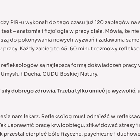
odzy PIR-u wykonali do tego czasu już 120 zabiegów na 
est – anatomia i fizjologia w pracy ciała. Mówią, że nie 
szą do pokonywania nowych wyzwań i zadawania samemu s
w pracy. Każdy zabieg to 45-60 minut rozmowy refleksol
refleksologów są najlepszą formą doświadczeń pracy 
a Umysłu i Ducha. CUDU Boskiej Natury.
siły dobrego zdrowia. Trzeba tylko umieć je wyzwolić, 
śla nam lekarz. Refleksolog musi odnaleźć w refleksac
Tak usprawnić pracę krwioobiegu, zlikwidować stresy i 
k przestał cierpieć bóle fizyczne, psychiczne i duchowe