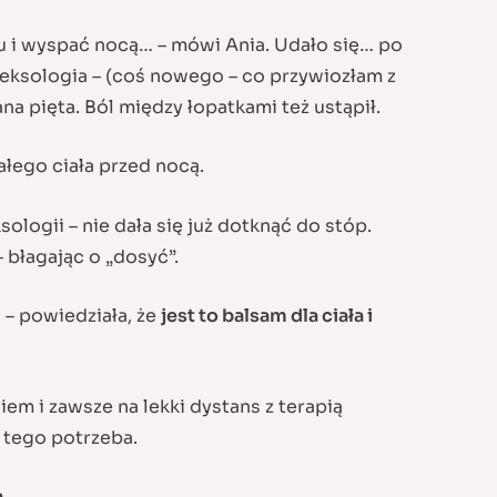
u i wyspać nocą… – mówi Ania. Udało się… po
leksologia – (coś nowego – co przywiozłam z
a pięta. Ból między łopatkami też ustąpił.
ałego ciała przed nocą.
logii – nie dała się już dotknąć do stóp.
 błagając o „dosyć”.
 – powiedziała, że
jest to balsam dla ciała i
em i zawsze na lekki dystans z terapią
e tego potrzeba.
.