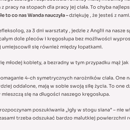
 z pracy na stopach dla pracy jej ciała. To chyba najl
łe to co nas Wanda nauczyła –
dziękuję , że jesteś z nami
eksolog, za 3 dni warsztaty , jedzie z Anglii na nasze s
ałym dole pleców i kręgosłupa bez możliwości wyprosto
j umiejscowił się również między łopatkami.
ię młodej kobiety, a bezradny w tym przypadku mąż jak 
domaganie 4-ch symetrycznych narożników ciała. One na
rdziej oddalone, mają w sobie swoją siłę życia. To one 
py mieszczą się na długości naszego kręgosłupa.
rozpoczynam poszukiwania „igły w stogu siana” – nie w
asami trzeba odszukać bardzo malutkiej powierzchni r