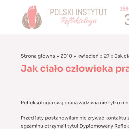
Skip
to
content
Strona główna
2010
kwiecień
27
Jak c
Jak ciało człowieka pr
Refleksologia swą pracą zadziwia nie tylko mni
Przed laty postanowiłam nie zrywać kontaktu 
egzaminu otrzymali tytuł Dyplomowany Refleks