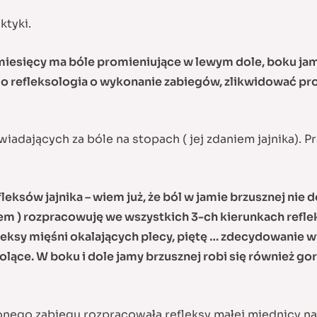
ktyki.
esięcy ma bóle promieniujące w lewym dole, boku jamy b
ego refleksologia o wykonanie zabiegów, zlikwidować p
adających za bóle na stopach ( jej zdaniem jajnika). P
leksów jajnika – wiem już, że ból w jamie brzusznej nie do
rtem ) rozpracowuję we wszystkich 3-ch kierunkach reflek
fleksy mięśni okalających plecy, piętę … zdecydowanie 
bolące. W boku i dole jamy brzusznej robi się również g
nego zabiegu rozpracowała refleksy małej miednicy na w