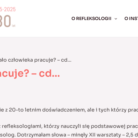
O REFLEKSOLOGII
O INS
iało człowieka pracuje? – cd…
acuje? – cd…
e z 20-to letnim doświadczeniem, ale i tych którzy pra
z refleksologiami, którzy nauczyli się podstawowej pra
olog. Dotrzymałam słowa – minęły XII warsztaty – 2,5 