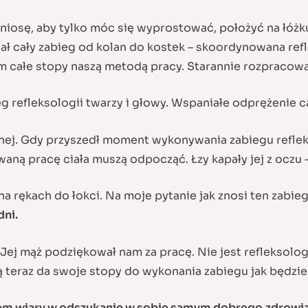
niosę, aby tylko móc się wyprostować, położyć na łóżk
ł cały zabieg od kolan do kostek – skoordynowana ref
m całe stopy naszą metodą pracy. Starannie rozpracowan
g refleksologii twarzy i głowy. Wspaniałe odprężenie c
tnej. Gdy przyszedł moment wykonywania zabiegu reflekso
ą pracę ciała muszą odpocząć. Łzy kapały jej z oczu –
a rękach do łokci. Na moje pytanie jak znosi ten zabieg
dni.
Jej mąż podziękował nam za pracę. Nie jest refleksologi
ią teraz da swoje stopy do wykonania zabiegu jak będzi
iem wiary w odszukanie w sobie samym dobrego
zdrowia