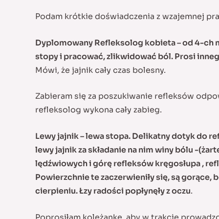
Podam krótkie doświadczenia z wzajemnej pra
Dyplomowany Refleksolog kobieta – od 4-ch mi
stopy i pracować, zlikwidować ból. Prosi inn
Mówi, że jajnik cały czas bolesny.
Zabieram się za poszukiwanie refleksów odpowi
refleksolog wykona cały zabieg.
Lewy jajnik – lewa stopa. Delikatny dotyk do ref
lewy jajnik za składanie na nim winy bólu -(ża
lędźwiowych i górę refleksów kręgosłupa , re
Powierzchnie te zaczerwieniły się, są gorące, 
cierpieniu. Łzy radości popłynęły z oczu
.
Poprosiłam koleżankę, aby w trakcie prowadzo