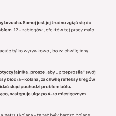
rzucha. Samej jest jej trudno zgiąć się do
roblem
. 12 – zabiegów , efektów tej pracy mało.
racuję tylko wyrywkowo , bo za chwilę inny
tyczy jajnika , proszę , aby „ przeprosiła” swój
sy biodra – kolana , za chwilę refleksy kręgów
widać skąd pochodzi problem bólu.
orąco, następuje ulga po 4-ro miesięcznym
nętrzu kolana – te też były bardzo bolące.