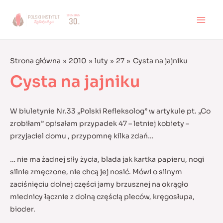
Skip
to
MAI
content
MEN
Strona główna
2010
luty
27
Cysta na jajniku
Cysta na jajniku
W biuletynie Nr.33 „Polski Refleksolog” w artykule pt. „Co
zrobiłam” opisałam przypadek 47 – letniej kobiety –
przyjaciel domu , przypomnę kilka zdań…
… nie ma żadnej siły życia, blada jak kartka papieru, nogi
silnie zmęczone, nie chcą jej nosić. Mówi o silnym
zaciśnięciu dolnej części jamy brzusznej na okrągło
miednicy łącznie z dolną częścią pleców, kręgosłupa,
bioder.