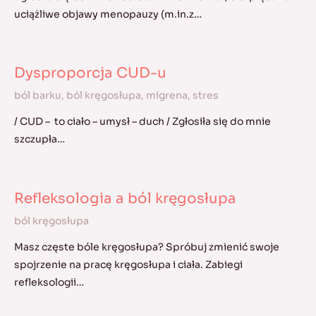
uciążliwe objawy menopauzy (m.in.z…
Dysproporcja CUD-u
ból barku
,
ból kręgosłupa
,
migrena
,
stres
/ CUD – to ciało – umysł – duch / Zgłosiła się do mnie
szczupła…
Refleksologia a ból kręgosłupa
ból kręgosłupa
Masz częste bóle kręgosłupa? Spróbuj zmienić swoje
spojrzenie na pracę kręgosłupa i ciała. Zabiegi
refleksologii…