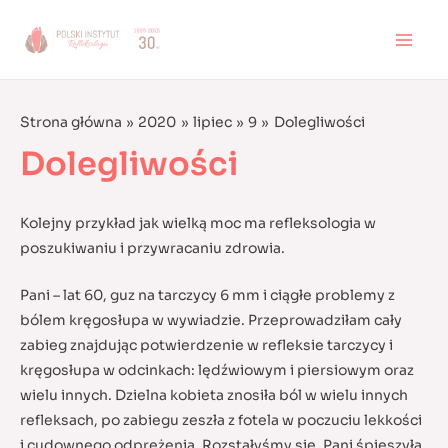
Skip
to
MAI
content
MEN
Strona główna
2020
lipiec
9
Dolegliwości
Dolegliwości
Kolejny przykład jak wielką moc ma refleksologia w
poszukiwaniu i przywracaniu zdrowia.
Pani – lat 60, guz na tarczycy 6 mm i ciągłe problemy z
bólem kręgosłupa w wywiadzie. Przeprowadziłam cały
zabieg znajdując potwierdzenie w refleksie tarczycy i
kręgosłupa w odcinkach: lędźwiowym i piersiowym oraz
wielu innych.
Dzielna kobieta znosiła ból w wielu innych
refleksach, po zabiegu zeszła z fotela w poczuciu lekkości
i cudownego odprężenia. Rozstałyśmy się, Pani śpieszyła