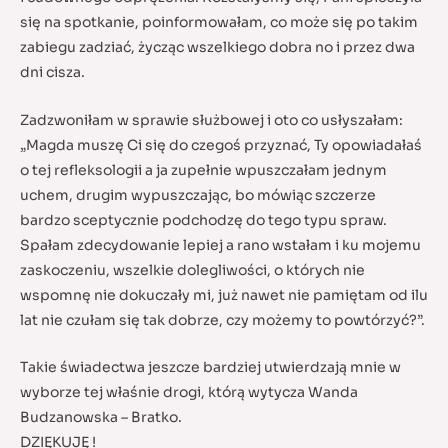
się na spotkanie, poinformowałam, co może się po takim
zabiegu zadziać, życząc wszelkiego dobra no i przez dwa
dni cisza.
Zadzwoniłam w sprawie służbowej i oto co usłyszałam:
„Magda muszę Ci się do czegoś przyznać, Ty opowiadałaś
o tej refleksologii a ja zupełnie wpuszczałam jednym
uchem, drugim wypuszczając, bo mówiąc szczerze
bardzo sceptycznie podchodzę do tego typu spraw.
Spałam zdecydowanie lepiej a rano wstałam i ku mojemu
zaskoczeniu, wszelkie dolegliwości, o których nie
wspomnę nie dokuczały mi, już nawet nie pamiętam od ilu
lat nie czułam się tak dobrze, czy możemy to powtórzyć?”.
Takie świadectwa jeszcze bardziej utwierdzają mnie w
wyborze tej właśnie drogi, którą wytycza Wanda
Budzanowska – Bratko.
DZIĘKUJĘ !