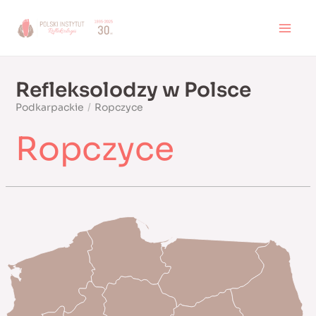
Skip
to
MAI
content
MEN
Refleksolodzy w Polsce
Podkarpackie
/
Ropczyce
Ropczyce