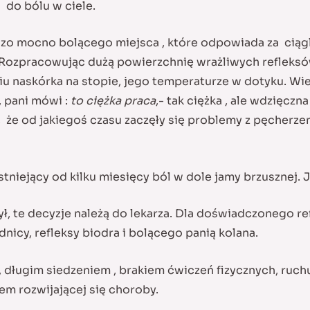
 do bólu w ciele.
zo mocno bolącego miejsca , które odpowiada za ciągl
 Rozpracowując dużą powierzchnię wrażliwych refleks
niu naskórka na stopie, jego temperaturze w dotyku. W
 pani mówi :
to ciężka praca
,- tak ciężka , ale wdzięczn
ę, że od jakiegoś czasu zaczęły się problemy z pęcher
niejący od kilku miesięcy ból w dole jamy brzusznej. Ja
ł, te decyzje należą do lekarza. Dla doświadczonego 
dnicy, refleksy biodra i bolącego panią kolana.
długim siedzeniem , brakiem ćwiczeń fizycznych, ruch
em rozwijającej się choroby.