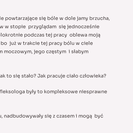
e powtarzające się bóle w dole jamy brzucha,
ów w stopie przyglądam się jednocześnie
ielokrotnie podczas tej pracy oblewa moją
a bo już w trakcie tej pracy bólu w ciele
zem moczowym, jego częstym i słabym
k to się stało? Jak pracuje ciało człowieka?
refleksologa były to kompleksowe niesprawne
u, nadbudowywały się z czasem i mogą być