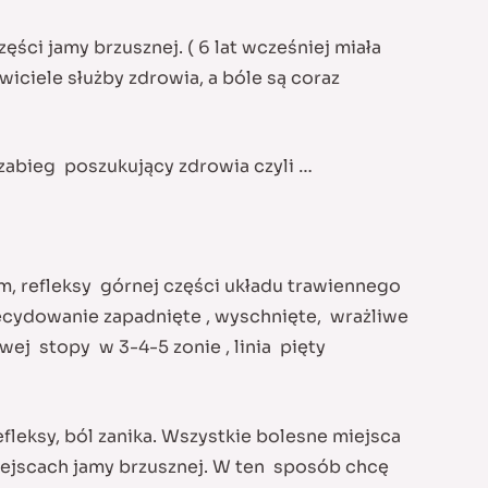
ęści jamy brzusznej. ( 6 lat wcześniej miała
wiciele służby zdrowia, a bóle są coraz
zabieg poszukujący zdrowia czyli …
em, refleksy górnej części układu trawiennego
zdecydowanie zapadnięte , wyschnięte, wrażliwe
ej stopy w 3-4-5 zonie , linia pięty
leksy, ból zanika. Wszystkie bolesne miejsca
miejscach jamy brzusznej. W ten sposób chcę