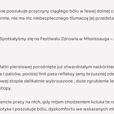
kie poszukuje przyczyny ciągłego bólu w lewej dolnej cz
ormie, nie ma nic niebezpiecznego tłumaczą jej przedsta
Spotkałyśmy się na Festiwalu Zdrowia w Mississauga – 
 klatki piersiowej porośnięte już stwardniałym naskórki
i palców, poniżej linii pasa refleksy jamy brzusznej 
ej stopie delikatnie wybrzuszone , duże zgrubienie lew
stopy.
ncie pracy na nich, gdy mijam chodzeniem kciuka te ref
 dotyka i poszukuje bólu, dyskomfortu we wskazanych 