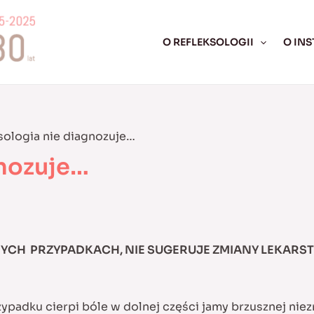
O REFLEKSOLOGII
O INS
sologia nie diagnozuje…
gnozuje…
ZNYCH PRZYPADKACH,
NIE SUGERUJE ZMIANY LEKARS
rzypadku cierpi bóle w dolnej części jamy brzusznej ni