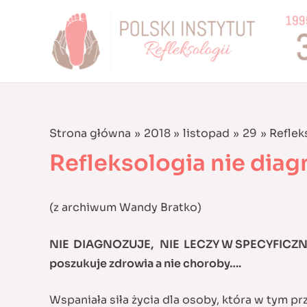
Skip
to
content
Strona główna
2018
listopad
29
Reflek
Refleksologia nie dia
(z archiwum Wandy Bratko)
NIE DIAGNOZUJE, NIE LECZY W SPECYFIC
poszukuje zdrowia a nie choroby….
Wspaniała siła życia dla osoby, która w tym p