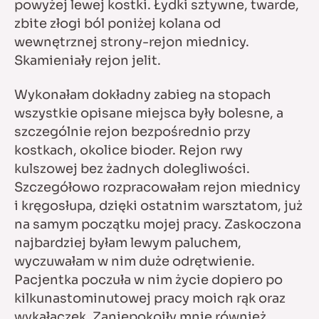
powyżej lewej kostki. Łydki sztywne, twarde,
zbite złogi ból poniżej kolana od
wewnętrznej strony-rejon miednicy.
Skamieniały rejon jelit.
Wykonałam dokładny zabieg na stopach
wszystkie opisane miejsca były bolesne, a
szczególnie rejon bezpośrednio przy
kostkach, okolice bioder. Rejon rwy
kulszowej bez żadnych dolegliwości.
Szczegółowo rozpracowałam rejon miednicy
i kręgosłupa, dzięki ostatnim warsztatom, już
na samym początku mojej pracy. Zaskoczona
najbardziej byłam lewym paluchem,
wyczuwałam w nim duże odrętwienie.
Pacjentka poczuła w nim życie dopiero po
kilkunastominutowej pracy moich rąk oraz
wykałaczek. Zaniepokoiły mnie również