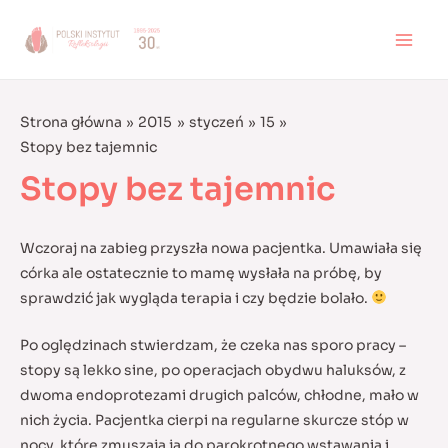
Skip
to
MAI
content
MEN
Strona główna
2015
styczeń
15
Stopy bez tajemnic
Stopy bez tajemnic
Wczoraj na zabieg przyszła nowa pacjentka. Umawiała się
córka ale ostatecznie to mamę wysłała na próbę, by
sprawdzić jak wygląda terapia i czy będzie bolało.
Po oględzinach stwierdzam, że czeka nas sporo pracy –
stopy są lekko sine, po operacjach obydwu haluksów, z
dwoma endoprotezami drugich palców, chłodne, mało w
nich życia.
Pacjentka cierpi na regularne skurcze stóp w
nocy, które zmuszają ją do parokrotnego wstawania i