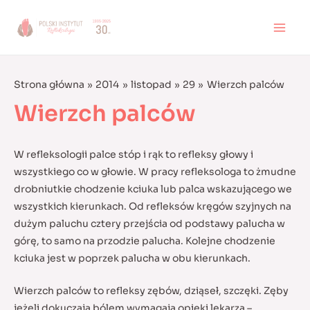
Skip
to
MAI
content
MEN
Strona główna
2014
listopad
29
Wierzch palców
Wierzch palców
W refleksologii palce stóp i rąk to refleksy głowy i
wszystkiego co w głowie. W pracy refleksologa to żmudne
drobniutkie chodzenie kciuka lub palca wskazującego we
wszystkich kierunkach. Od refleksów kręgów szyjnych na
dużym paluchu cztery przejścia od podstawy palucha w
górę, to samo na przodzie palucha. Kolejne chodzenie
kciuka jest w poprzek palucha w obu kierunkach.
Wierzch palców to refleksy zębów, dziąseł, szczęki. Zęby
jeżeli dokuczają bólem wymagają opieki lekarza –