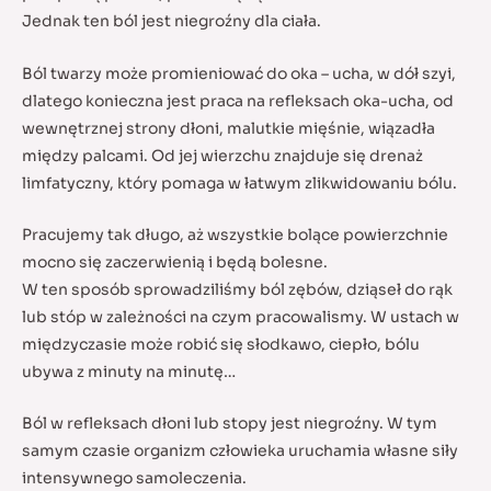
Jednak ten ból jest niegroźny dla ciała.
Ból twarzy może promieniować do oka – ucha, w dół szyi,
dlatego konieczna jest praca na refleksach oka-ucha, od
wewnętrznej strony dłoni, malutkie mięśnie, wiązadła
między palcami. Od jej wierzchu znajduje się drenaż
limfatyczny, który pomaga w łatwym zlikwidowaniu bólu.
Pracujemy tak długo, aż wszystkie bolące powierzchnie
mocno się zaczerwienią i będą bolesne.
W ten sposób sprowadziliśmy ból zębów, dziąseł do rąk
lub stóp w zależności na czym pracowalismy. W ustach w
międzyczasie może robić się słodkawo, ciepło, bólu
ubywa z minuty na minutę…
Ból w refleksach dłoni lub stopy jest niegroźny. W tym
samym czasie organizm człowieka uruchamia własne siły
intensywnego samoleczenia.