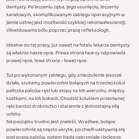
dentysty. Po leczeniu zęba, jego usunięciu, leczeniu
kanałowym, skomplikowanym zabiegu operacyjnym w
jamie ustnej jest możliwość szybkiej rekonwalescencji,
zlikwidowania bólu poprzez pracę refleksologii.
Idealne do tej pracy, już nawet na fotelu lekarza dentysty
są właśnie nasze ręce. Prawa strona twarzy odpowiada
prawej ręce, lewa strona – lewej ręce.
Tuż po wykonanym zabiegu, gdy znieczulenie jeszcze
działa, szukamy powierzchni bolących na trzeciej kości
paliczka palców ręki lub stopy na ich wierzchu, między
kostkami, na ich bokach. Chodzić kciukiem przeciwnej
ręki bardzo drobniutko i starannie z jednostajną siłą
ucisku.
Na początku trudno jest znaleźć. Wrażliwe, bolące
powierzchnie są często ukryte, po chwili uaktywnią się
pod pracą palców, potem będą nabrzmiałe i bolesne.