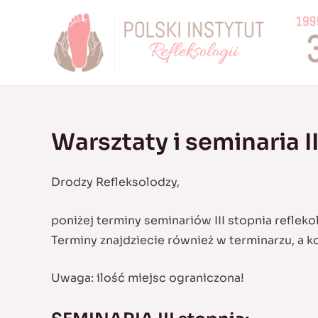
Skip
to
content
Warsztaty i seminaria I
Drodzy Refleksolodzy,
poniżej terminy seminariów III stopnia reflek
Terminy znajdziecie również w terminarzu, a 
Uwaga: ilość miejsc ograniczona!