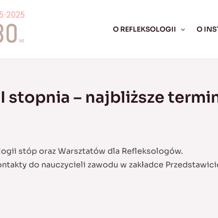
O REFLEKSOLOGII
O INS
II stopnia – najbliższe termi
ologii stóp oraz Warsztatów dla Refleksologów.
kontakty do nauczycieli zawodu w zakładce
Przedstawici