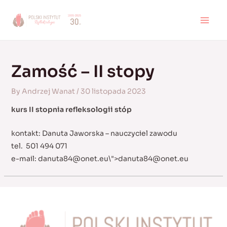
Skip
to
MAI
content
MEN
Zamość – II stopy
By
Andrzej Wanat
/
30 listopada 2023
kurs II stopnia refleksologii stóp
kontakt: Danuta Jaworska – nauczyciel zawodu
tel. 501 494 071
e-mail:
danuta84@onet.eu
\">
danuta84@onet.eu