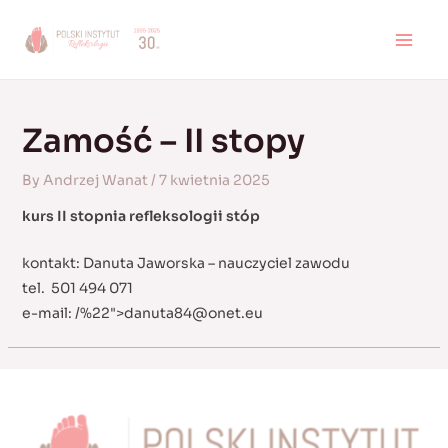
Skip
to
MAI
content
MEN
Zamość – II stopy
By
Andrzej Wanat
/
7 kwietnia 2025
kurs II stopnia refleksologii stóp
kontakt: Danuta Jaworska – nauczyciel zawodu
tel. 501 494 071
e-mail:
/%22">
danuta84@onet.eu