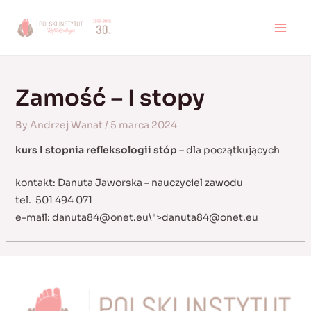
Skip
to
MAI
content
MEN
Zamość – I stopy
By
Andrzej Wanat
/
5 marca 2024
kurs I stopnia refleksologii stóp
– dla początkujących
kontakt: Danuta Jaworska – nauczyciel zawodu
tel. 501 494 071
e-mail:
danuta84@onet.eu
\">
danuta84@onet.eu