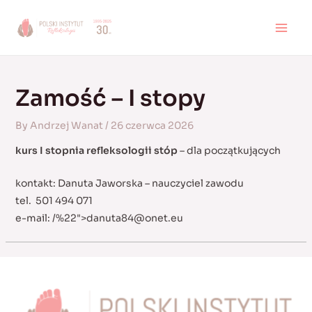
Skip
to
MAI
content
MEN
Zamość – I stopy
By
Andrzej Wanat
/
26 czerwca 2026
kurs I stopnia refleksologii stóp
– dla początkujących
kontakt: Danuta Jaworska – nauczyciel zawodu
tel. 501 494 071
e-mail:
/%22">
danuta84@onet.eu