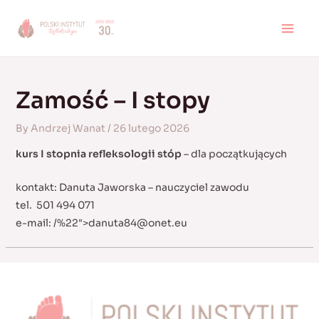
Skip
to
MAI
content
MEN
Zamość – I stopy
By
Andrzej Wanat
/
26 lutego 2026
kurs I stopnia refleksologii stóp
– dla początkujących
kontakt: Danuta Jaworska – nauczyciel zawodu
tel. 501 494 071
e-mail:
/%22">
danuta84@onet.eu