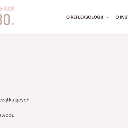
O REFLEKSOLOGII
O INS
czątkujących
zawodu