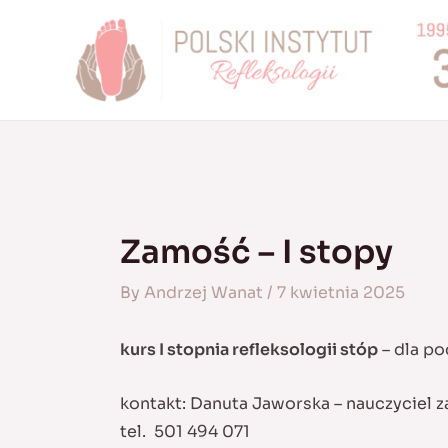
Skip
to
content
Zamość – I stopy
By
Andrzej Wanat
/
7 kwietnia 2025
kurs I stopnia refleksologii stóp
– dla po
kontakt: Danuta Jaworska – nauczyciel 
tel. 501 494 071