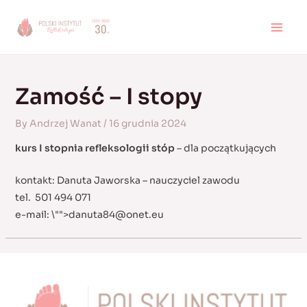
Skip
to
MAI
content
MEN
Zamość – I stopy
By
Andrzej Wanat
/
16 grudnia 2024
kurs I stopnia refleksologii stóp
– dla początkujących
kontakt: Danuta Jaworska – nauczyciel zawodu
tel. 501 494 071
e-mail:
\"">
danuta84@onet.eu