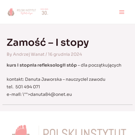
Skip
to
MAI
content
MEN
Zamość – I stopy
By
Andrzej Wanat
/
16 grudnia 2024
kurs I stopnia refleksologii stóp
– dla początkujących
kontakt: Danuta Jaworska – nauczyciel zawodu
tel. 501 494 071
e-mail:
\"">
danuta84@onet.eu