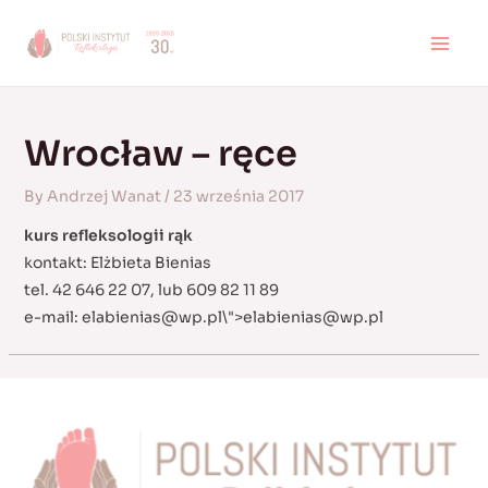
Skip
to
MAI
content
MEN
Wrocław – ręce
By
Andrzej Wanat
/
23 września 2017
kurs refleksologii rąk
kontakt: Elżbieta Bienias
tel. 42 646 22 07, lub 609 82 11 89
e-mail:
elabienias@wp.pl
\">
elabienias@wp.pl