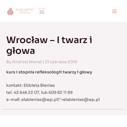
Skip
to
MAI
content
MEN
Wrocław – I twarz i
głowa
By
Andrzej Wanat
/
21 czerwca 2019
kurs I stopnia refleksologii twarzy i głowy
kontakt: Elżbieta Bienias
tel. 42 646 22 07, lub 609 82 11 89
e-mail:
elabienias@wp.pl
\">
elabienias@wp.pl